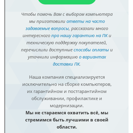
Чтобы помочь Вам с выбором компьютера
мы приготовили
ответы на часто
задаваемые вопросы
, рассказали много
интересного
про нашу гарантию на ПК
и
техническую поддержку покупателей,
перечислили доступные
способы оплаты
и
уточнили информацию
о вариантах
доставки ПК
.
Наша компания специализируется
исключительно на сборке компьютеров,
их гарантийном и постгарантийном
обслуживании, профилактике и
модернизации.
Мы не стараемся охватить всё, мы
стремимся быть лучшими в своей
области.