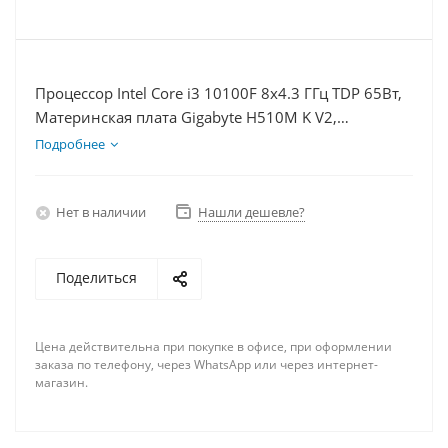
Процессор Intel Core i3 10100F 8x4.3 ГГц TDP 65Вт,
Материнская плата Gigabyte H510M K V2,
Видеокарта RX 6600 8Гб, Память DDR4 16Gb,
Подробнее
Диски SSD 1000Гб + HDD 1Тб, БП 500Вт
Нет в наличии
Нашли дешевле?
Поделиться
Цена действительна при покупке в офисе, при оформлении
заказа по телефону, через WhatsApp или через интернет-
магазин.