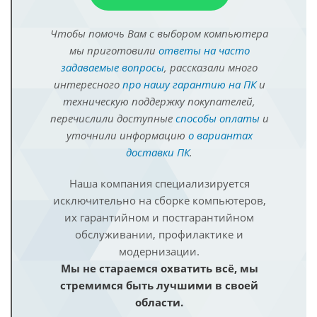
Чтобы помочь Вам с выбором компьютера
мы приготовили
ответы на часто
задаваемые вопросы
, рассказали много
интересного
про нашу гарантию на ПК
и
техническую поддержку покупателей,
перечислили доступные
способы оплаты
и
уточнили информацию
о вариантах
доставки ПК
.
Наша компания специализируется
исключительно на сборке компьютеров,
их гарантийном и постгарантийном
обслуживании, профилактике и
модернизации.
Мы не стараемся охватить всё, мы
стремимся быть лучшими в своей
области.