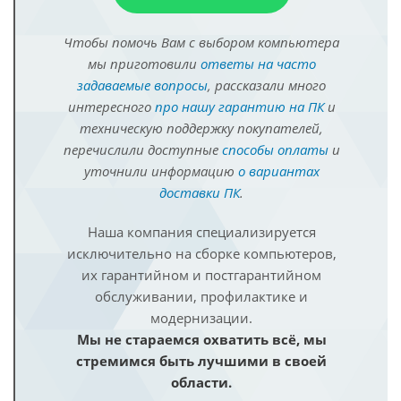
Чтобы помочь Вам с выбором компьютера
мы приготовили
ответы на часто
задаваемые вопросы
, рассказали много
интересного
про нашу гарантию на ПК
и
техническую поддержку покупателей,
перечислили доступные
способы оплаты
и
уточнили информацию
о вариантах
доставки ПК
.
Наша компания специализируется
исключительно на сборке компьютеров,
их гарантийном и постгарантийном
обслуживании, профилактике и
модернизации.
Мы не стараемся охватить всё, мы
стремимся быть лучшими в своей
области.