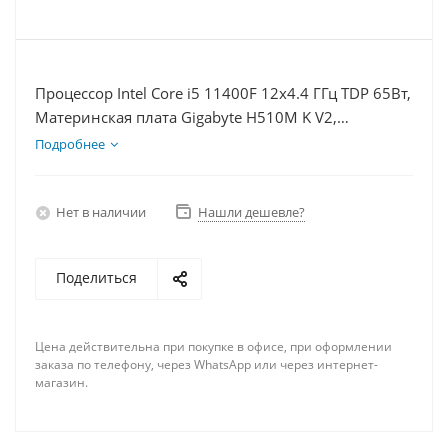
Процессор Intel Core i5 11400F 12x4.4 ГГц TDP 65Вт,
Материнская плата Gigabyte H510M K V2,
Видеокарта RX 6600 8Гб, Память DDR4 8Gb, Диски
Подробнее
SSD 1000Гб + HDD 1Тб, БП 500Вт
Нет в наличии
Нашли дешевле?
Поделиться
Цена действительна при покупке в офисе, при оформлении
заказа по телефону, через WhatsApp или через интернет-
магазин.