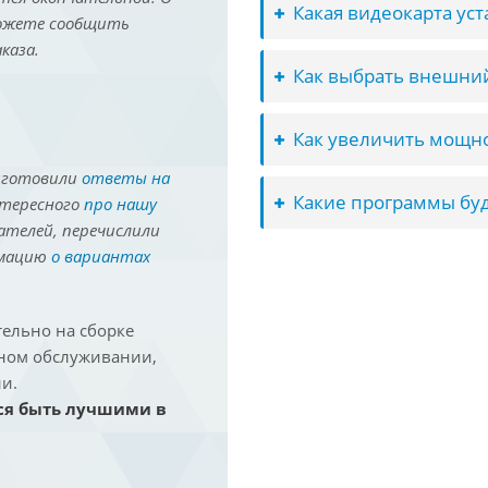
Какая видеокарта ус
можете сообщить
каза.
Как выбрать внешний
Как увеличить мощно
иготовили
ответы на
Какие программы буд
нтересного
про нашу
ателей, перечислили
рмацию
о вариантах
ельно на сборке
йном обслуживании,
и.
ся быть лучшими в