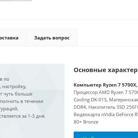
оставка
Задать вопрос
Основные характе
в по
Компьютер Ryzen 7 5700X, 
, настройку,
Процессор AMD Ryzen 7 5700
ит чуть больше
Cooling DK-01S, Материнск
ыполнить в течении
DDR4, Накопитель SSD 256Гб
гураций,
Видеокарта nVidia GeForce 
вляется за 1-3 дня.
80+ Bronze