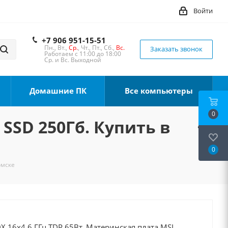
Войти
+7 906 951-15-51
Пн., Вт.,
Ср.
, Чт., Пт., Сб.,
Вс.
Заказать звонок
Работаем с 11:00 до 18:00
Ср. и Вс. Выходной
Домашние ПК
Все компьютеры
0
 SSD 250Гб. Купить в
0
омске
X 16x4.6 ГГц TDP 65Вт, Материнская плата MSI