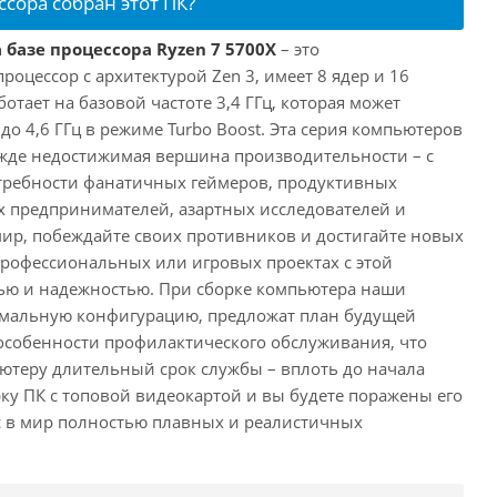
ссора собран этот ПК?
 базе процессора Ryzen 7 5700X
– это
цессор с архитектурой Zen 3, имеет 8 ядер и 16
отает на базовой частоте 3,4 ГГц, которая может
о 4,6 ГГц в режиме Turbo Boost. Эта серия компьютеров
жде недостижимая вершина производительности – с
требности фанатичных геймеров, продуктивных
 предпринимателей, азартных исследователей и
мир, побеждайте своих противников и достигайте новых
 профессиональных или игровых проектах с этой
ю и надежностью. При сборке компьютера наши
имальную конфигурацию, предложат план будущей
особенности профилактического обслуживания, что
ютеру длительный срок службы – вплоть до начала
рку ПК с топовой видеокартой и вы будете поражены его
с в мир полностью плавных и реалистичных