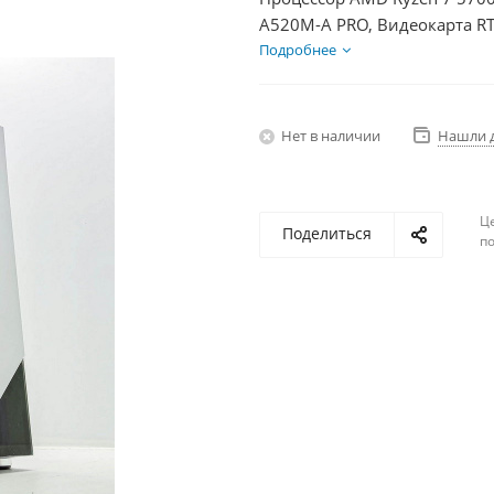
A520M-A PRO, Видеокарта RT
БП 750Вт
Подробнее
Нет в наличии
Нашли 
Ц
Поделиться
по