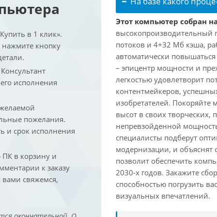
На базе какого проце
мпьютера
Этот компьютер собран на
высокопроизводительный про
упить в 1 клик».
потоков и 4+32 Мб кэша, раб
и нажмите кнопку
автоматически повышаться д
детали.
– эпицентр мощности и пре
. Консультант
легкостью удовлетворит по
 его исполнения
контентмейкеров, успешных
изобретателей. Покоряйте 
 желаемой
высот в своих творческих,
льные пожелания.
непревзойденной мощность
ть и срок исполнения
специалисты подберут опт
модернизации, и объяснят 
ПК в корзину и
позволит обеспечить компь
омментарии к заказу
2030-х годов. Закажите сбо
 вами свяжемся,
способностью погрузить ва
визуальных впечатлений.
тся окончательной. О