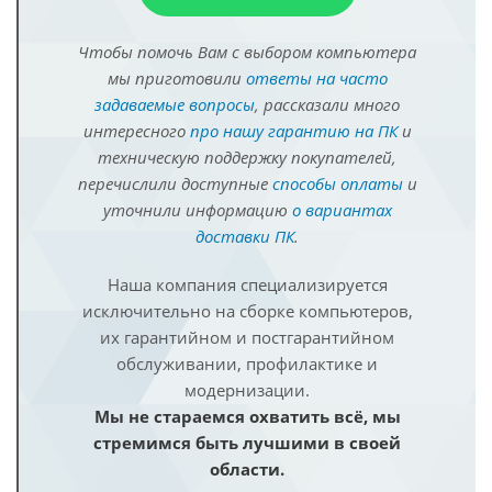
Чтобы помочь Вам с выбором компьютера
мы приготовили
ответы на часто
задаваемые вопросы
, рассказали много
интересного
про нашу гарантию на ПК
и
техническую поддержку покупателей,
перечислили доступные
способы оплаты
и
уточнили информацию
о вариантах
доставки ПК
.
Наша компания специализируется
исключительно на сборке компьютеров,
их гарантийном и постгарантийном
обслуживании, профилактике и
модернизации.
Мы не стараемся охватить всё, мы
стремимся быть лучшими в своей
области.