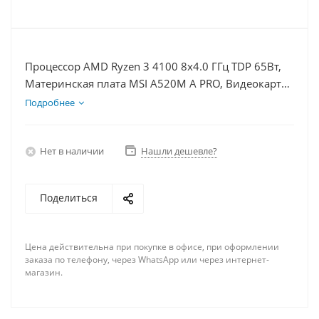
Процессор AMD Ryzen 3 4100 8x4.0 ГГц TDP 65Вт,
Материнская плата MSI A520M A PRO, Видеокарта
RX 7900XT 20Гб, Память DDR4 8Gb, Диски
Подробнее
SSD 250Гб + HDD 1Тб, БП 750Вт
Нет в наличии
Нашли дешевле?
Поделиться
Цена действительна при покупке в офисе, при оформлении
заказа по телефону, через WhatsApp или через интернет-
магазин.