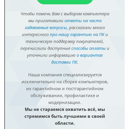
Чтобы помочь Вам с выбором компьютера
мы приготовили
ответы на часто
задаваемые вопросы
, рассказали много
интересного
про нашу гарантию на ПК
и
техническую поддержку покупателей,
перечислили доступные
способы оплаты
и
уточнили информацию
о вариантах
доставки ПК
.
Наша компания специализируется
исключительно на сборке компьютеров,
их гарантийном и постгарантийном
обслуживании, профилактике и
модернизации.
Мы не стараемся охватить всё, мы
стремимся быть лучшими в своей
области.