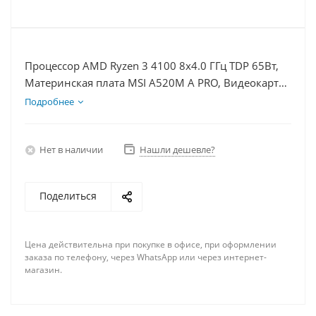
Процессор AMD Ryzen 3 4100 8x4.0 ГГц TDP 65Вт,
Материнская плата MSI A520M A PRO, Видеокарта
RX 7900XT 20Гб, Память DDR4 8Gb, Диски
Подробнее
SSD 250Гб, БП 750Вт
Нет в наличии
Нашли дешевле?
Поделиться
Цена действительна при покупке в офисе, при оформлении
заказа по телефону, через WhatsApp или через интернет-
магазин.