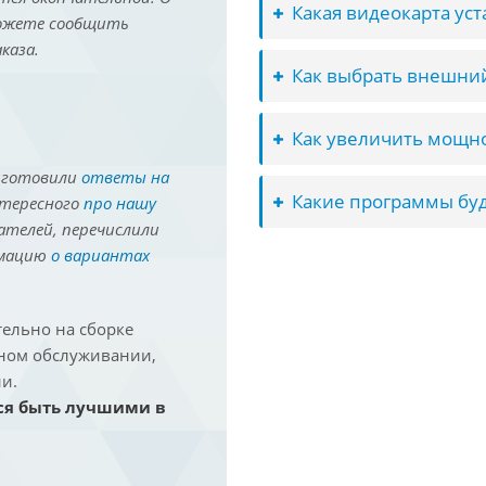
Какая видеокарта ус
можете сообщить
каза.
Как выбрать внешний
Как увеличить мощно
иготовили
ответы на
Какие программы буд
нтересного
про нашу
ателей, перечислили
рмацию
о вариантах
ельно на сборке
йном обслуживании,
и.
ся быть лучшими в