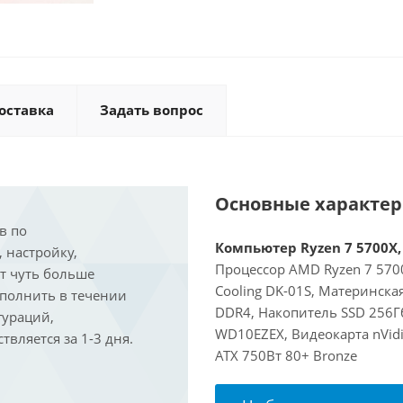
оставка
Задать вопрос
Основные характе
в по
Компьютер Ryzen 7 5700X, 
, настройку,
Процессор AMD Ryzen 7 5700
ит чуть больше
Cooling DK-01S, Материнск
ыполнить в течении
DDR4, Накопитель SSD 256Г
гураций,
WD10EZEX, Видеокарта nVidi
вляется за 1-3 дня.
ATX 750Вт 80+ Bronze