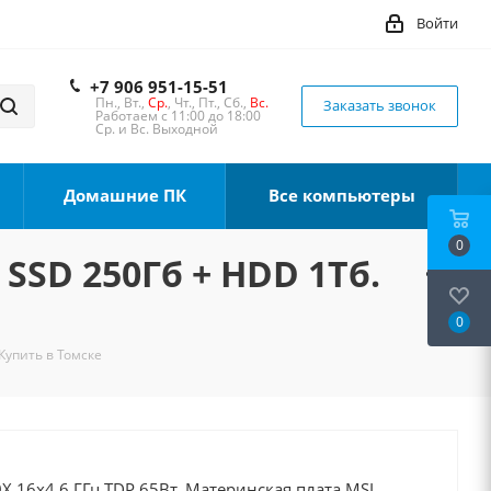
Войти
+7 906 951-15-51
Пн., Вт.,
Ср.
, Чт., Пт., Сб.,
Вс.
Заказать звонок
Работаем с 11:00 до 18:00
Ср. и Вс. Выходной
Домашние ПК
Все компьютеры
0
 SSD 250Гб + HDD 1Тб.
0
Купить в Томске
X 16x4.6 ГГц TDP 65Вт, Материнская плата MSI