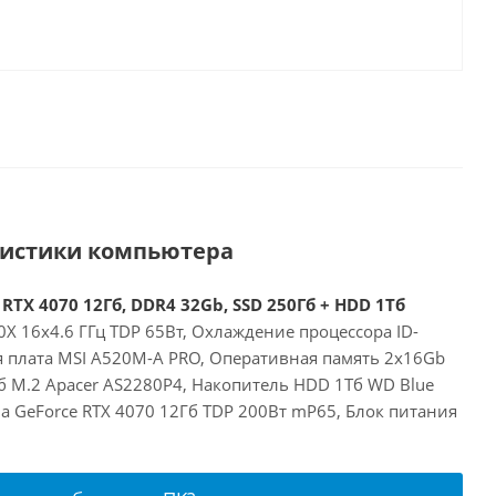
ристики компьютера
RTX 4070 12Гб, DDR4 32Gb, SSD 250Гб + HDD 1Тб
X 16x4.6 ГГц TDP 65Вт, Охлаждение процессора ID-
ая плата MSI A520M-A PRO, Оперативная память 2x16Gb
б M.2 Apacer AS2280P4, Накопитель HDD 1Тб WD Blue
a GeForce RTX 4070 12Гб TDP 200Вт mP65, Блок питания