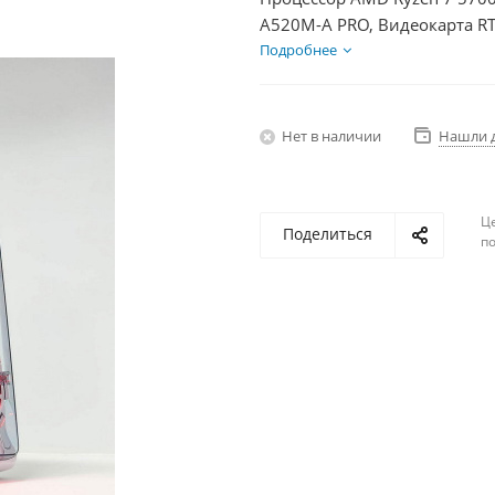
A520M-A PRO, Видеокарта R
+ HDD 1Тб, БП 750Вт
Подробнее
Нет в наличии
Нашли 
Ц
Поделиться
по