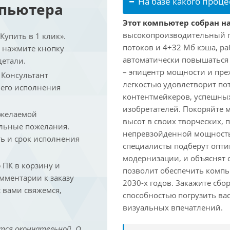
На базе какого проце
мпьютера
Этот компьютер собран на
высокопроизводительный про
упить в 1 клик».
потоков и 4+32 Мб кэша, раб
и нажмите кнопку
автоматически повышаться д
детали.
– эпицентр мощности и пре
. Консультант
легкостью удовлетворит по
 его исполнения
контентмейкеров, успешных
изобретателей. Покоряйте 
 желаемой
высот в своих творческих,
льные пожелания.
непревзойденной мощность
ть и срок исполнения
специалисты подберут опт
модернизации, и объяснят 
ПК в корзину и
позволит обеспечить компь
омментарии к заказу
2030-х годов. Закажите сбо
 вами свяжемся,
способностью погрузить ва
визуальных впечатлений.
тся окончательной. О