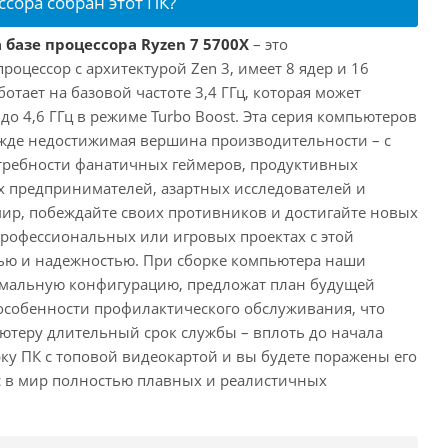
ссора собран этот ПК?
 базе процессора Ryzen 7 5700X
– это
цессор с архитектурой Zen 3, имеет 8 ядер и 16
отает на базовой частоте 3,4 ГГц, которая может
о 4,6 ГГц в режиме Turbo Boost. Эта серия компьютеров
жде недостижимая вершина производительности – с
требности фанатичных геймеров, продуктивных
 предпринимателей, азартных исследователей и
мир, побеждайте своих противников и достигайте новых
 профессиональных или игровых проектах с этой
ю и надежностью. При сборке компьютера наши
имальную конфигурацию, предложат план будущей
особенности профилактического обслуживания, что
ютеру длительный срок службы – вплоть до начала
рку ПК с топовой видеокартой и вы будете поражены его
с в мир полностью плавных и реалистичных