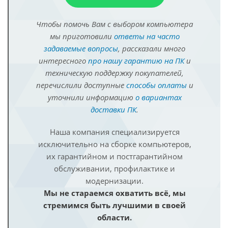
Чтобы помочь Вам с выбором компьютера
мы приготовили
ответы на часто
задаваемые вопросы
, рассказали много
интересного
про нашу гарантию на ПК
и
техническую поддержку покупателей,
перечислили доступные
способы оплаты
и
уточнили информацию
о вариантах
доставки ПК
.
Наша компания специализируется
исключительно на сборке компьютеров,
их гарантийном и постгарантийном
обслуживании, профилактике и
модернизации.
Мы не стараемся охватить всё, мы
стремимся быть лучшими в своей
области.