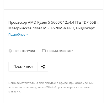
Процессор AMD Ryzen 5 5600X 12x4.4 ГГц TDP 65Вт,
Материнская плата MSI A520M-A PRO, Видеокарта
RTX 4070 12Гб, Память DDR4 16Gb, Диски
Подробнее
SSD 250Гб, БП 750Вт
Нет в наличии
Нашли дешевле?
Поделиться
Цена действительна при покупке в офисе, при оформлении
заказа по телефону, через WhatsApp или через интернет-
магазин.