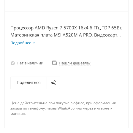
Процессор AMD Ryzen 7 5700X 16x4.6 ГГц TDP 65Вт,
Материнская плата MSI A520M A PRO, Видеокарта
RX 7900XT 20Гб, Память DDR4 16Gb, Диски
Подробнее
SSD 250Гб + HDD 1Тб, БП 750Вт
Нет в наличии
Нашли дешевле?
Поделиться
Цена действительна при покупке в офисе, при оформлении
заказа по телефону, через WhatsApp или через интернет-
магазин.