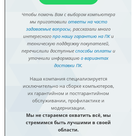
Чтобы помочь Вам с выбором компьютера
мы приготовили
ответы на часто
задаваемые вопросы
, рассказали много
интересного
про нашу гарантию на ПК
и
техническую поддержку покупателей,
перечислили доступные
способы оплаты
и
уточнили информацию
о вариантах
доставки ПК
.
Наша компания специализируется
исключительно на сборке компьютеров,
их гарантийном и постгарантийном
обслуживании, профилактике и
модернизации.
Мы не стараемся охватить всё, мы
стремимся быть лучшими в своей
области.