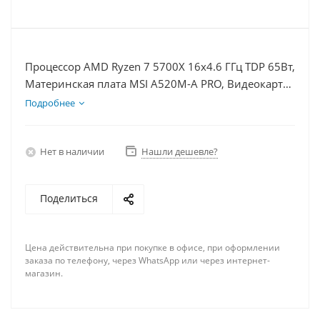
Процессор AMD Ryzen 7 5700X 16x4.6 ГГц TDP 65Вт,
Материнская плата MSI A520M-A PRO, Видеокарта
RTX 4070 12Гб, Память DDR4 64Gb, Диски
Подробнее
SSD 500Гб, БП 750Вт
Нет в наличии
Нашли дешевле?
Поделиться
Цена действительна при покупке в офисе, при оформлении
заказа по телефону, через WhatsApp или через интернет-
магазин.