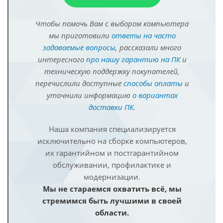
Чтобы помочь Вам с выбором компьютера
мы приготовили
ответы на часто
задаваемые вопросы
, рассказали много
интересного
про нашу гарантию на ПК
и
техническую поддержку покупателей,
перечислили доступные
способы оплаты
и
уточнили информацию
о вариантах
доставки ПК
.
Наша компания специализируется
исключительно на сборке компьютеров,
их гарантийном и постгарантийном
обслуживании, профилактике и
модернизации.
Мы не стараемся охватить всё, мы
стремимся быть лучшими в своей
области.