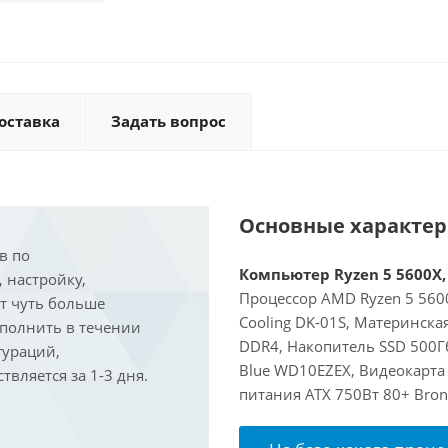
оставка
Задать вопрос
Основные характе
в по
Компьютер Ryzen 5 5600X, 
, настройку,
Процессор AMD Ryzen 5 5600
ит чуть больше
Cooling DK-01S, Материнск
ыполнить в течении
DDR4, Накопитель SSD 500Гб
гураций,
Blue WD10EZEX, Видеокарта 
вляется за 1-3 дня.
питания ATX 750Вт 80+ Bron