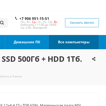
+7 906 951-15-51
Пн., Вт.,
Ср.
, Чт., Пт., Сб.,
Вс.
Заказать звонок
Работаем с 11:00 до 18:00
Ср. и Вс. Выходной
Домашние ПК
Все компьютеры
 SSD 500Гб + HDD 1Тб.
Купить в Томске
X 12x4.4 ГГц TDP 65Вт, Материнская плата MSI