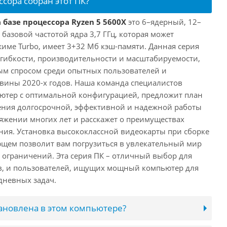
ссора собран этот ПК?
 базе процессора Ryzen 5 5600X
это 6–ядерный, 12–
 базовой частотой ядра 3,7 ГГц, которая может
жиме Turbo, имеет 3+32 Мб кэш-памяти. Данная серия
й гибкости, производительности и масштабируемости,
ым спросом среди опытных пользователей и
овины 2020-х годов. Наша команда специалистов
ютер с оптимальной конфигурацией, предложит план
ения долгосрочной, эффективной и надежной работы
яжении многих лет и расскажет о преимуществах
ия. Установка высококлассной видеокарты при сборке
щем позволит вам погрузиться в увлекательный мир
о ограничений. Эта серия ПК – отличный выбор для
в, и пользователей, ищущих мощный компьютер для
дневных задач.
тановлена в этом компьютере?