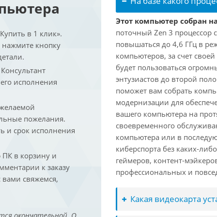
На базе какого проце
мпьютера
Этот компьютер собран на
поточный Zen 3 процессор с
упить в 1 клик».
повышаться до 4,6 ГГц в ре
и нажмите кнопку
компьютеров, за счет свое
детали.
будет пользоваться огромн
. Консультант
энтузиастов до второй пол
 его исполнения
поможет вам собрать компь
модернизации для обеспеч
 желаемой
вашего компьютера на прот
льные пожелания.
своевременного обслуживан
ть и срок исполнения
компьютера или в последую
киберспорта без каких-либ
ПК в корзину и
геймеров, контент-мэйкеро
омментарии к заказу
профессиональных и повсе
 вами свяжемся,
Какая видеокарта ус
тся окончательной. О