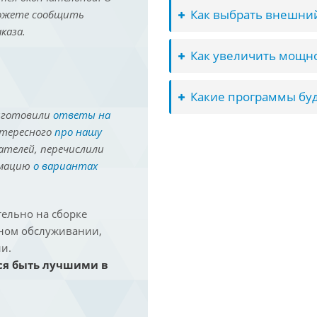
Как выбрать внешний
можете сообщить
каза.
Как увеличить мощно
Какие программы буд
иготовили
ответы на
нтересного
про нашу
ателей, перечислили
рмацию
о вариантах
ельно на сборке
йном обслуживании,
и.
ся быть лучшими в