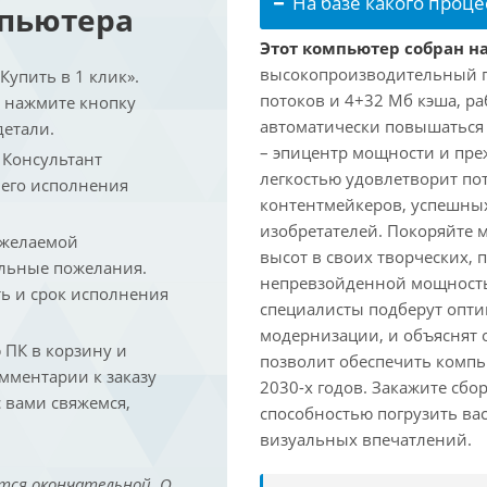
На базе какого проце
мпьютера
Этот компьютер собран на
высокопроизводительный про
упить в 1 клик».
потоков и 4+32 Мб кэша, раб
и нажмите кнопку
автоматически повышаться д
детали.
– эпицентр мощности и пре
. Консультант
легкостью удовлетворит по
 его исполнения
контентмейкеров, успешных
изобретателей. Покоряйте 
 желаемой
высот в своих творческих,
льные пожелания.
непревзойденной мощность
ть и срок исполнения
специалисты подберут опт
модернизации, и объяснят 
ПК в корзину и
позволит обеспечить компь
омментарии к заказу
2030-х годов. Закажите сбо
 вами свяжемся,
способностью погрузить ва
визуальных впечатлений.
тся окончательной. О