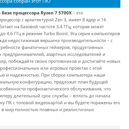
ссора собран этот ПК?
 базе процессора Ryzen 7 5700X
– это
цессор с архитектурой Zen 3, имеет 8 ядер и 16
отает на базовой частоте 3,4 ГГц, которая может
о 4,6 ГГц в режиме Turbo Boost. Эта серия компьютеров
жде недостижимая вершина производительности – с
требности фанатичных геймеров, продуктивных
 предпринимателей, азартных исследователей и
мир, побеждайте своих противников и достигайте новых
 профессиональных или игровых проектах с этой
ю и надежностью. При сборке компьютера наши
имальную конфигурацию, предложат план будущей
особенности профилактического обслуживания, что
ютеру длительный срок службы – вплоть до начала
рку ПК с топовой видеокартой и вы будете поражены его
с в мир полностью плавных и реалистичных