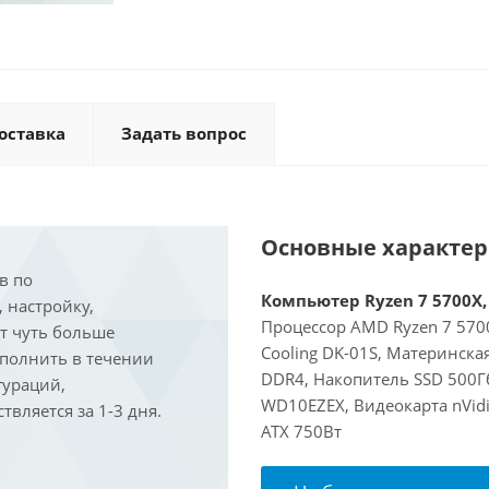
оставка
Задать вопрос
Основные характе
в по
Компьютер Ryzen 7 5700X, 
, настройку,
Процессор AMD Ryzen 7 5700
ит чуть больше
Cooling DK-01S, Материнска
ыполнить в течении
DDR4, Накопитель SSD 500Г
гураций,
WD10EZEX, Видеокарта nVidi
вляется за 1-3 дня.
ATX 750Вт