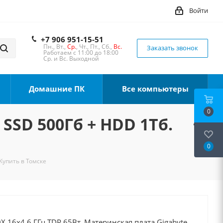
Войти
+7 906 951-15-51
Пн., Вт.,
Ср.
, Чт., Пт., Сб.,
Вс.
Заказать звонок
Работаем с 11:00 до 18:00
Ср. и Вс. Выходной
Домашние ПК
Все компьютеры
0
 SSD 500Гб + HDD 1Тб.
0
Купить в Томске
 16x4.6 ГГц TDP 65Вт, Материнская плата Gigabyte