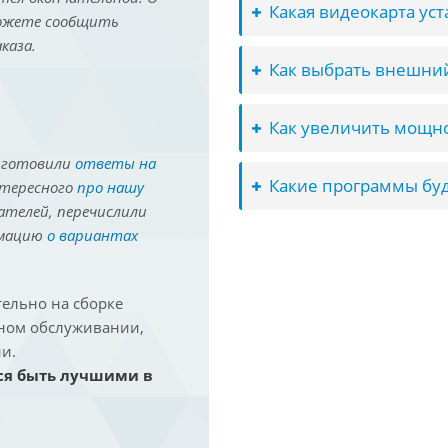
Какая видеокарта ус
можете сообщить
каза.
Как выбрать внешний
Как увеличить мощно
иготовили
ответы на
Какие программы буд
нтересного
про нашу
ателей, перечислили
рмацию
о вариантах
ельно на сборке
йном обслуживании,
и.
ся быть лучшими в