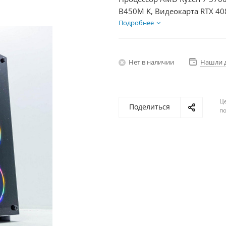
B450M K, Видеокарта RTX 40
HDD 1Тб, БП 750Вт
Подробнее
Нет в наличии
Нашли 
Ц
Поделиться
по