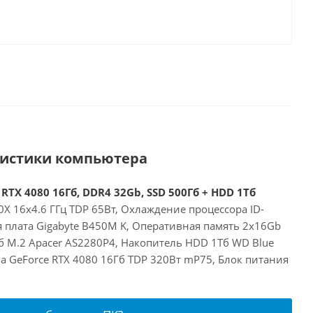
ристики компьютера
RTX 4080 16Гб, DDR4 32Gb, SSD 500Гб + HDD 1Тб
X 16x4.6 ГГц TDP 65Вт, Охлаждение процессора ID-
я плата Gigabyte B450M K, Оперативная память 2x16Gb
б M.2 Apacer AS2280P4, Накопитель HDD 1Тб WD Blue
a GeForce RTX 4080 16Гб TDP 320Вт mP75, Блок питания