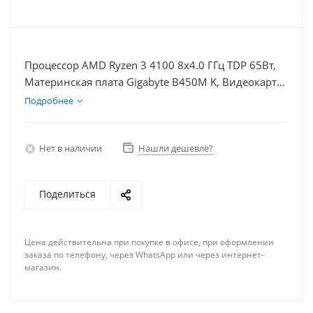
Процессор AMD Ryzen 3 4100 8x4.0 ГГц TDP 65Вт,
Материнская плата Gigabyte B450M K, Видеокарта
RTX 4080 16Гб, Память DDR4 32Gb, Диски
Подробнее
SSD 500Гб + HDD 2Тб, БП 750Вт
Нет в наличии
Нашли дешевле?
Поделиться
Цена действительна при покупке в офисе, при оформлении
заказа по телефону, через WhatsApp или через интернет-
магазин.