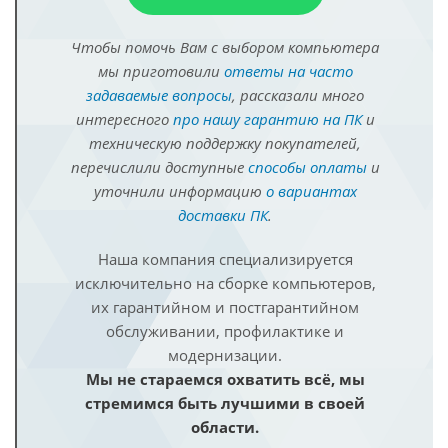
Чтобы помочь Вам с выбором компьютера
мы приготовили
ответы на часто
задаваемые вопросы
, рассказали много
интересного
про нашу гарантию на ПК
и
техническую поддержку покупателей,
перечислили доступные
способы оплаты
и
уточнили информацию
о вариантах
доставки ПК
.
Наша компания специализируется
исключительно на сборке компьютеров,
их гарантийном и постгарантийном
обслуживании, профилактике и
модернизации.
Мы не стараемся охватить всё, мы
стремимся быть лучшими в своей
области.