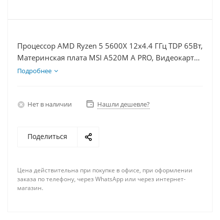
Процессор AMD Ryzen 5 5600X 12x4.4 ГГц TDP 65Вт,
Материнская плата MSI A520M A PRO, Видеокарта
RX 7900XT 20Гб, Память DDR4 32Gb, Диски
Подробнее
SSD 500Гб + HDD 1Тб, БП 750Вт
Нет в наличии
Нашли дешевле?
Поделиться
Цена действительна при покупке в офисе, при оформлении
заказа по телефону, через WhatsApp или через интернет-
магазин.