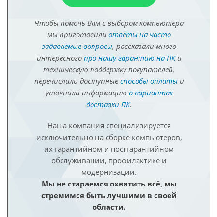
Чтобы помочь Вам с выбором компьютера
мы приготовили
ответы на часто
задаваемые вопросы
, рассказали много
интересного
про нашу гарантию на ПК
и
техническую поддержку покупателей,
перечислили доступные
способы оплаты
и
уточнили информацию
о вариантах
доставки ПК
.
Наша компания специализируется
исключительно на сборке компьютеров,
их гарантийном и постгарантийном
обслуживании, профилактике и
модернизации.
Мы не стараемся охватить всё, мы
стремимся быть лучшими в своей
области.