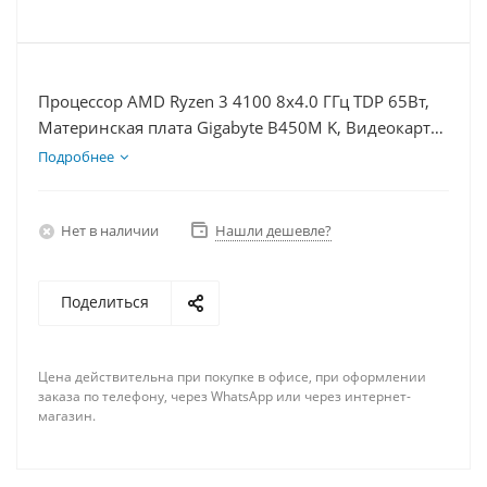
Процессор AMD Ryzen 3 4100 8x4.0 ГГц TDP 65Вт,
Материнская плата Gigabyte B450M K, Видеокарта
RTX 4080 16Гб, Память DDR4 64Gb, Диски SSD
Подробнее
1000Гб, БП 750Вт
Нет в наличии
Нашли дешевле?
Поделиться
Цена действительна при покупке в офисе, при оформлении
заказа по телефону, через WhatsApp или через интернет-
магазин.