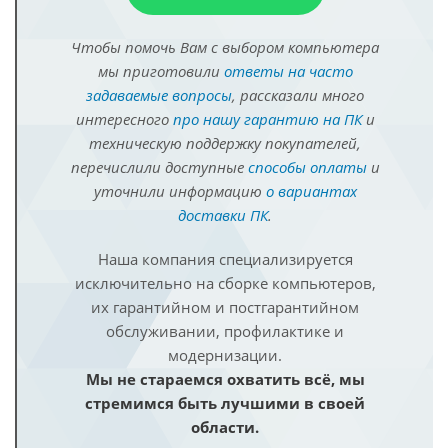
Чтобы помочь Вам с выбором компьютера
мы приготовили
ответы на часто
задаваемые вопросы
, рассказали много
интересного
про нашу гарантию на ПК
и
техническую поддержку покупателей,
перечислили доступные
способы оплаты
и
уточнили информацию
о вариантах
доставки ПК
.
Наша компания специализируется
исключительно на сборке компьютеров,
их гарантийном и постгарантийном
обслуживании, профилактике и
модернизации.
Мы не стараемся охватить всё, мы
стремимся быть лучшими в своей
области.