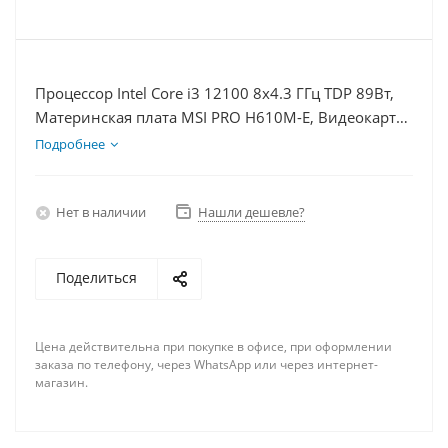
Процессор Intel Core i3 12100 8x4.3 ГГц TDP 89Вт,
Материнская плата MSI PRO H610M-E, Видеокарта
UltraHD 1Гб, Память DDR4 8Gb, Диски SSD 250Гб
Подробнее
+ HDD 2Тб, БП 400Вт
Нет в наличии
Нашли дешевле?
Поделиться
Цена действительна при покупке в офисе, при оформлении
заказа по телефону, через WhatsApp или через интернет-
магазин.