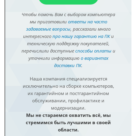
Чтобы помочь Вам с выбором компьютера
мы приготовили
ответы на часто
задаваемые вопросы
, рассказали много
интересного
про нашу гарантию на ПК
и
техническую поддержку покупателей,
перечислили доступные
способы оплаты
и
уточнили информацию
о вариантах
доставки ПК
.
Наша компания специализируется
исключительно на сборке компьютеров,
их гарантийном и постгарантийном
обслуживании, профилактике и
модернизации.
Мы не стараемся охватить всё, мы
стремимся быть лучшими в своей
области.