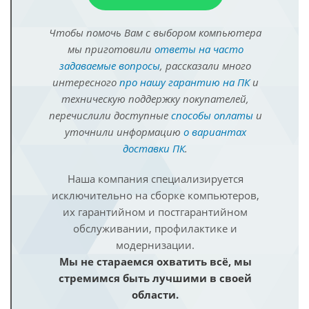
Чтобы помочь Вам с выбором компьютера
мы приготовили
ответы на часто
задаваемые вопросы
, рассказали много
интересного
про нашу гарантию на ПК
и
техническую поддержку покупателей,
перечислили доступные
способы оплаты
и
уточнили информацию
о вариантах
доставки ПК
.
Наша компания специализируется
исключительно на сборке компьютеров,
их гарантийном и постгарантийном
обслуживании, профилактике и
модернизации.
Мы не стараемся охватить всё, мы
стремимся быть лучшими в своей
области.