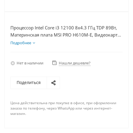
Процессор Intel Core i3 12100 8x4.3 ГГц TDP 89Вт,
Материнская плата MSI PRO H610M-E, Видеокарта
UltraHD 1Гб, Память DDR4 16Gb, Диски SSD 500Гб
Подробнее
+ HDD 2Тб, БП 500Вт
Нет в наличии
Нашли дешевле?
Поделиться
Цена действительна при покупке в офисе, при оформлении
заказа по телефону, через WhatsApp или через интернет-
магазин.