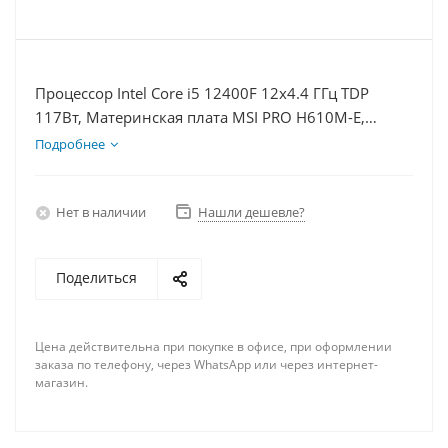
Процессор Intel Core i5 12400F 12x4.4 ГГц TDP
117Вт, Материнская плата MSI PRO H610M-E,
Видеокарта GT 1030 2Гб, Память DDR4 8Gb,
Подробнее
Диски SSD 500Гб + HDD 1Тб, БП 500Вт
Нет в наличии
Нашли дешевле?
Поделиться
Цена действительна при покупке в офисе, при оформлении
заказа по телефону, через WhatsApp или через интернет-
магазин.