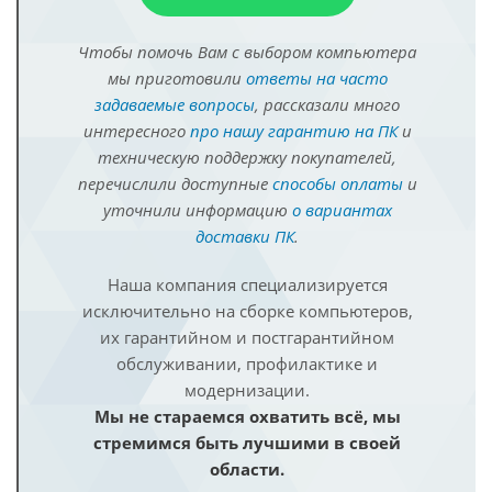
Чтобы помочь Вам с выбором компьютера
мы приготовили
ответы на часто
задаваемые вопросы
, рассказали много
интересного
про нашу гарантию на ПК
и
техническую поддержку покупателей,
перечислили доступные
способы оплаты
и
уточнили информацию
о вариантах
доставки ПК
.
Наша компания специализируется
исключительно на сборке компьютеров,
их гарантийном и постгарантийном
обслуживании, профилактике и
модернизации.
Мы не стараемся охватить всё, мы
стремимся быть лучшими в своей
области.