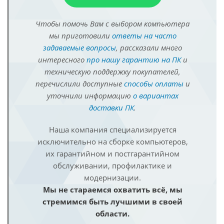
Чтобы помочь Вам с выбором компьютера
мы приготовили
ответы на часто
задаваемые вопросы
, рассказали много
интересного
про нашу гарантию на ПК
и
техническую поддержку покупателей,
перечислили доступные
способы оплаты
и
уточнили информацию
о вариантах
доставки ПК
.
Наша компания специализируется
исключительно на сборке компьютеров,
их гарантийном и постгарантийном
обслуживании, профилактике и
модернизации.
Мы не стараемся охватить всё, мы
стремимся быть лучшими в своей
области.