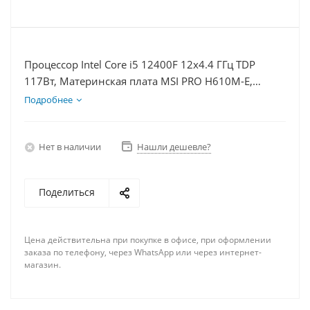
Процессор Intel Core i5 12400F 12x4.4 ГГц TDP
117Вт, Материнская плата MSI PRO H610M-E,
Видеокарта GTX 1650 4Гб, Память DDR4 16Gb,
Подробнее
Диски SSD 250Гб + HDD 1Тб, БП 500Вт
Нет в наличии
Нашли дешевле?
Поделиться
Цена действительна при покупке в офисе, при оформлении
заказа по телефону, через WhatsApp или через интернет-
магазин.