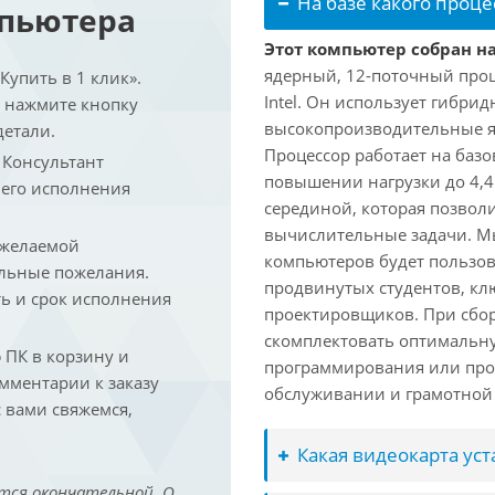
На базе какого проце
мпьютера
Этот компьютер собран на 
ядерный, 12-поточный проц
упить в 1 клик».
Intel. Он использует гибри
и нажмите кнопку
высокопроизводительные яд
детали.
Процессор работает на базо
. Консультант
повышении нагрузки до 4,4
 его исполнения
серединой, которая позвол
вычислительные задачи. Мы
 желаемой
компьютеров будет пользов
льные пожелания.
продвинутых студентов, кл
ть и срок исполнения
проектировщиков. При сбор
скомплектовать оптимальн
ПК в корзину и
программирования или про
омментарии к заказу
обслуживании и грамотной 
 вами свяжемся,
Какая видеокарта ус
тся окончательной. О