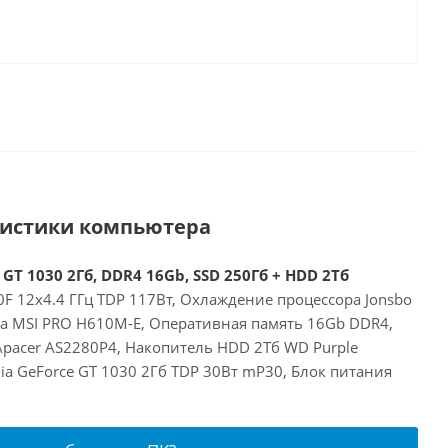
ристики компьютера
 GT 1030 2Гб, DDR4 16Gb, SSD 250Гб + HDD 2Тб
00F 12x4.4 ГГц TDP 117Вт, Охлаждение процессора Jonsbo
та MSI PRO H610M-E, Оперативная память 16Gb DDR4,
Apacer AS2280P4, Накопитель HDD 2Тб WD Purple
a GeForce GT 1030 2Гб TDP 30Вт mP30, Блок питания