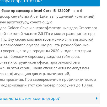
ссора собран этот ПК?
базе процессора Intel Core i5-12400F
– это 6-
ессор семейства Alder Lake, выпущенный компанией
дную архитектуру, сочетающую
ра Golden Cove и энергоэффективные ядра Gracemont.
вой тактовой частоте 2,5 ГГц и может разгоняться при
 ГГц. Эту серию компьютеров можно считать золотой
ит пользователю уверенно решать разнообразные
 уверены, что до середины 2020-х годов эта серия
аться большим спросом у заядлых геймеров,
ючевых сотрудников офиса, программистов и
ке ПК этой серии, наши специалисты помогут вам
ую конфигурацию для игр, вычислений,
ектирования. При своевременном профилактическом
модернизации этот компьютер прослужит до 10 лет.
тановлена в этом компьютере?