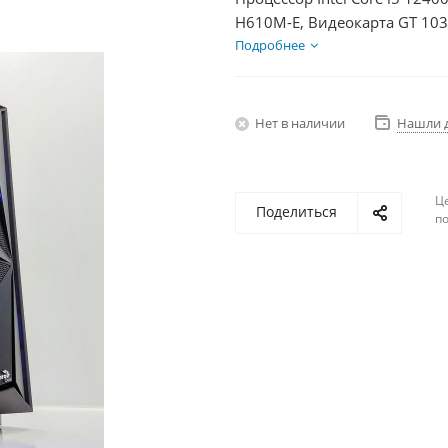
H610M-E, Видеокарта GT 10
2Тб, БП 500Вт
Подробнее
Нет в наличии
Нашли 
Ц
Поделиться
по