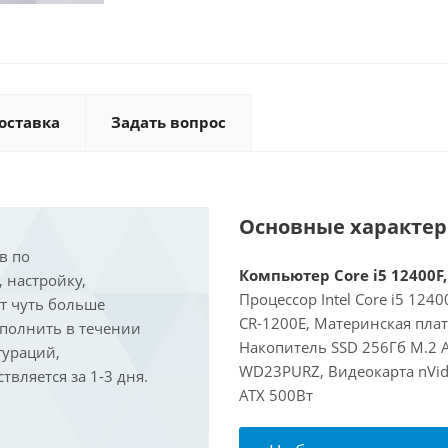
оставка
Задать вопрос
Основные характе
в по
Компьютер Core i5 12400F,
, настройку,
Процессор Intel Core i5 124
ит чуть больше
CR-1200E, Материнская пла
ыполнить в течении
Накопитель SSD 256Гб M.2 
гураций,
WD23PURZ, Видеокарта nVidi
вляется за 1-3 дня.
ATX 500Вт