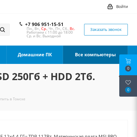
Войти
+7 906 951-15-51
Пн., Вт.,
Ср.
, Чт., Пт., Сб.,
Вс.
Заказать звонок
Работаем с 11:00 до 18:00
Ср. и Вс. Выходной
Домашние ПК
Все компьютеры
0
SD 250Гб + HDD 2Тб.
0
упить в Томске
00F 12x4.4 ГГц TDP 117Вт, Материнская плата MSI PRO