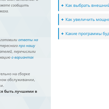
Как выбрать внешний
можете сообщить
каза.
Как увеличить мощно
Какие программы буд
иготовили
ответы на
нтересного
про нашу
ателей, перечислили
рмацию
о вариантах
ельно на сборке
йном обслуживании,
и.
ся быть лучшими в