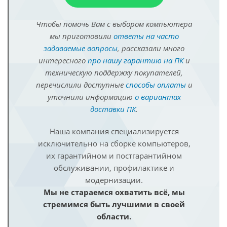
Чтобы помочь Вам с выбором компьютера
мы приготовили
ответы на часто
задаваемые вопросы
, рассказали много
интересного
про нашу гарантию на ПК
и
техническую поддержку покупателей,
перечислили доступные
способы оплаты
и
уточнили информацию
о вариантах
доставки ПК
.
Наша компания специализируется
исключительно на сборке компьютеров,
их гарантийном и постгарантийном
обслуживании, профилактике и
модернизации.
Мы не стараемся охватить всё, мы
стремимся быть лучшими в своей
области.