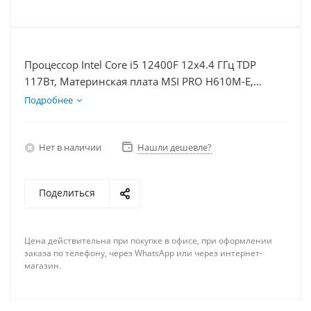
Процессор Intel Core i5 12400F 12x4.4 ГГц TDP
117Вт, Материнская плата MSI PRO H610M-E,
Видеокарта RTX 3050 8Гб, Память DDR4 16Gb,
Подробнее
Диски SSD 500Гб + HDD 1Тб, БП 600Вт
Нет в наличии
Нашли дешевле?
Поделиться
Цена действительна при покупке в офисе, при оформлении
заказа по телефону, через WhatsApp или через интернет-
магазин.