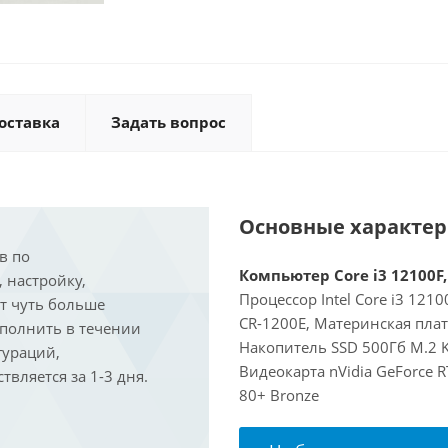
оставка
Задать вопрос
Основные характе
в по
Компьютер Core i3 12100F,
, настройку,
Процессор Intel Core i3 121
ит чуть больше
CR-1200E, Материнская пла
ыполнить в течении
Накопитель SSD 500Гб M.2 K
гураций,
Видеокарта nVidia GeForce 
вляется за 1-3 дня.
80+ Bronze