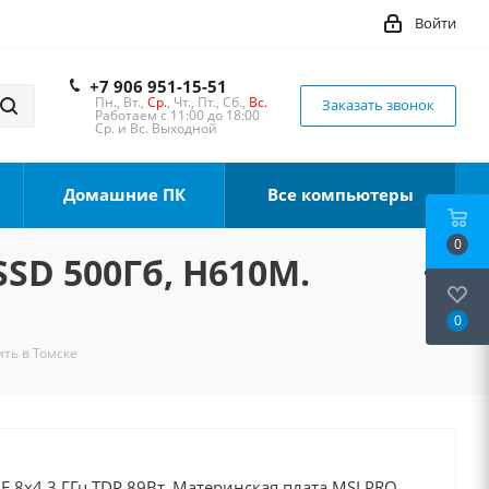
Войти
+7 906 951-15-51
Пн., Вт.,
Ср.
, Чт., Пт., Сб.,
Вс.
Заказать звонок
Работаем с 11:00 до 18:00
Ср. и Вс. Выходной
Домашние ПК
Все компьютеры
0
SSD 500Гб, H610M.
0
ить в Томске
0F 8x4.3 ГГц TDP 89Вт, Материнская плата MSI PRO