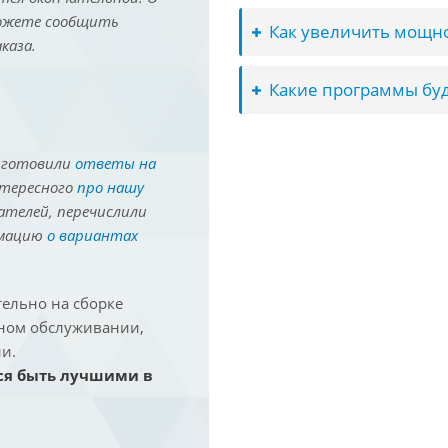
можете сообщить
Как увеличить мощно
каза.
Какие программы буд
иготовили
ответы на
нтересного
про нашу
ателей, перечислили
рмацию
о вариантах
ельно на сборке
йном обслуживании,
и.
ся быть лучшими в