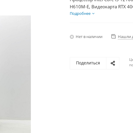
H610M-E, Видеокарта RTX 40
600Вт
Подробнее
Нет в наличии
Нашли 
Ц
Поделиться
по