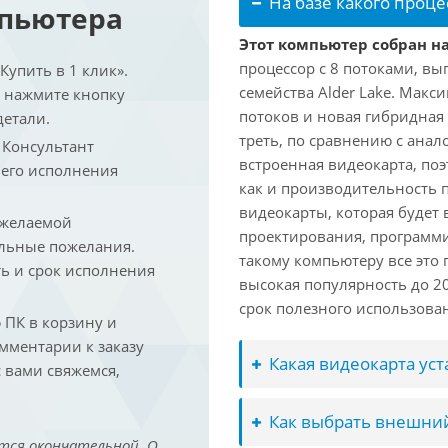
На базе какого проце
мпьютера
Этот компьютер собран на 
процессор с 8 потоками, вы
упить в 1 клик».
семейства Alder Lake. Макс
и нажмите кнопку
потоков и новая гибридная
детали.
треть, по сравнению с анал
. Консультант
встроенная видеокарта, по
 его исполнения
как и производительность 
видеокарты, которая будет 
 желаемой
проектирования, программ
льные пожелания.
такому компьютеру все это
ть и срок исполнения
высокая популярность до 2
срок полезного использован
ПК в корзину и
омментарии к заказу
Какая видеокарта ус
 вами свяжемся,
Как выбрать внешний
тся окончательной. О