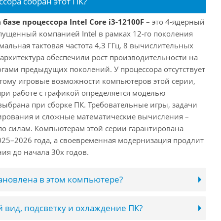
ссора собран этот ПК?
базе процессора Intel Core i3-12100F
– это 4-ядерный
пущенный компанией Intel в рамках 12-го поколения
имальная тактовая частота 4,3 ГГц, 8 вычислительных
 архитектура обеспечили рост производительности на
огами предыдущих поколений. У процессора отсутствует
этому игровые возможности компьютеров этой серии,
при работе с графикой определяется моделью
выбрана при сборке ПК. Требовательные игры, задачи
ирования и сложные математические вычисления –
 по силам. Компьютерам этой серии гарантирована
025–2026 года, а своевременная модернизация продлит
ия до начала 30х годов.
тановлена в этом компьютере?
 вид, подсветку и охлаждение ПК?