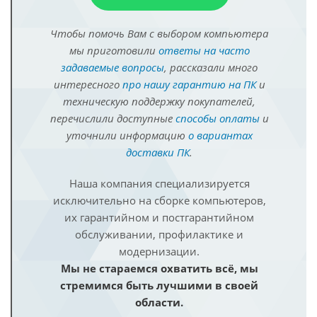
Чтобы помочь Вам с выбором компьютера
мы приготовили
ответы на часто
задаваемые вопросы
, рассказали много
интересного
про нашу гарантию на ПК
и
техническую поддержку покупателей,
перечислили доступные
способы оплаты
и
уточнили информацию
о вариантах
доставки ПК
.
Наша компания специализируется
исключительно на сборке компьютеров,
их гарантийном и постгарантийном
обслуживании, профилактике и
модернизации.
Мы не стараемся охватить всё, мы
стремимся быть лучшими в своей
области.