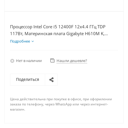
Процессор Intel Core i5 12400F 12x4.4 ГГц TDP
117Вт, Материнская плата Gigabyte H610M K,
Видеокарта RTX 3060 12Гб, Память DDR4 16Gb,
Подробнее
Диски SSD 500Гб + HDD 2Тб, БП 600Вт
Нет в наличии
Нашли дешевле?
Поделиться
Цена действительна при покупке в офисе, при оформлении
заказа по телефону, через WhatsApp или через интернет-
магазин.