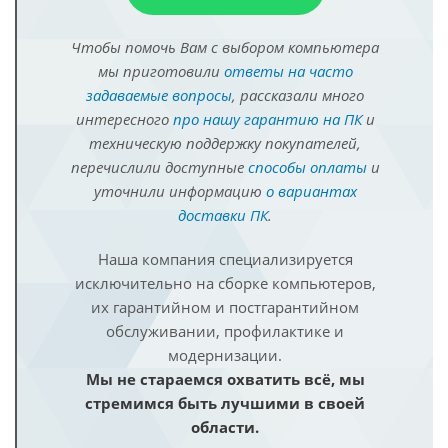
Чтобы помочь Вам с выбором компьютера
мы приготовили
ответы на часто
задаваемые вопросы
, рассказали много
интересного
про нашу гарантию на ПК
и
техническую поддержку покупателей,
перечислили доступные
способы оплаты
и
уточнили информацию
о вариантах
доставки ПК
.
Наша компания специализируется
исключительно на сборке компьютеров,
их гарантийном и постгарантийном
обслуживании, профилактике и
модернизации.
Мы не стараемся охватить всё, мы
стремимся быть лучшими в своей
области.