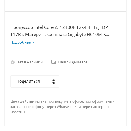
Процессор Intel Core i5 12400F 12x4.4 ГГц TDP
117Вт, Материнская плата Gigabyte H610M K,
Видеокарта RX 6650XT 8Гб, Память DDR4 16Gb,
Подробнее
Диски SSD 500Гб + HDD 2Тб, БП 600Вт
Нет в наличии
Нашли дешевле?
Поделиться
Цена действительна при покупке в офисе, при оформлении
заказа по телефону, через WhatsApp или через интернет-
магазин.