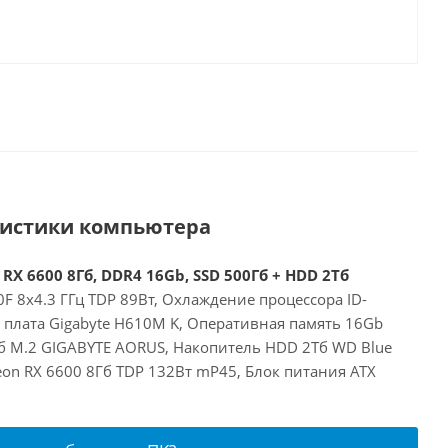
ристики компьютера
 RX 6600 8Гб, DDR4 16Gb, SSD 500Гб + HDD 2Тб
00F 8x4.3 ГГц TDP 89Вт, Охлаждение процессора ID-
я плата Gigabyte H610M K, Оперативная память 16Gb
б M.2 GIGABYTE AORUS, Накопитель HDD 2Тб WD Blue
on RX 6600 8Гб TDP 132Вт mP45, Блок питания ATX