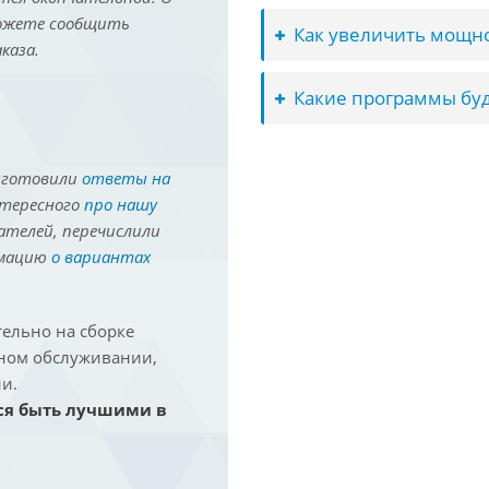
можете сообщить
Как увеличить мощно
каза.
Какие программы буд
иготовили
ответы на
нтересного
про нашу
ателей, перечислили
рмацию
о вариантах
ельно на сборке
йном обслуживании,
и.
ся быть лучшими в