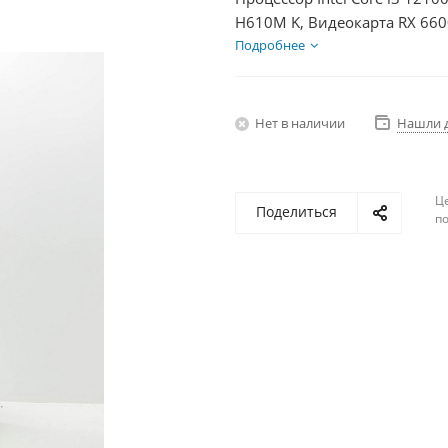
H610M K, Видеокарта RX 660
2Тб, БП 600Вт
Подробнее
Нет в наличии
Нашли 
Ц
Поделиться
по