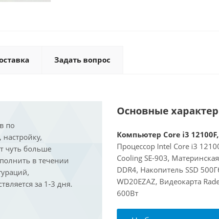
оставка
Задать вопрос
Основные характе
в по
Компьютер Core i3 12100F,
, настройку,
Процессор Intel Core i3 121
ит чуть больше
Cooling SE-903, Материнска
ыполнить в течении
DDR4, Накопитель SSD 500Г
гураций,
WD20EZAZ, Видеокарта Rade
вляется за 1-3 дня.
600Вт