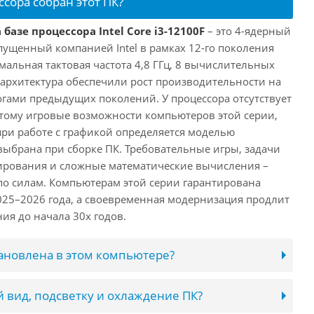
ссора собран этот ПК?
базе процессора Intel Core i3-12100F
– это 4-ядерный
пущенный компанией Intel в рамках 12-го поколения
имальная тактовая частота 4,8 ГГц, 8 вычислительных
 архитектура обеспечили рост производительности на
огами предыдущих поколений. У процессора отсутствует
этому игровые возможности компьютеров этой серии,
при работе с графикой определяется моделью
выбрана при сборке ПК. Требовательные игры, задачи
ирования и сложные математические вычисления –
 по силам. Компьютерам этой серии гарантирована
025–2026 года, а своевременная модернизация продлит
ия до начала 30х годов.
тановлена в этом компьютере?
 вид, подсветку и охлаждение ПК?