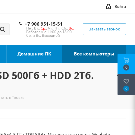
Войти
+7 906 951-15-51
Пн., Вт.,
Ср.
, Чт., Пт., Сб.,
Вс.
Заказать звонок
Работаем с 11:00 до 18:00
Ср. и Вс. Выходной
Домашние ПК
Все компьютеры
0
SD 500Гб + HDD 2Тб.
0
упить в Томске
0F 8x4.3 ГГц TDP 89Вт, Материнская плата Gigabyte