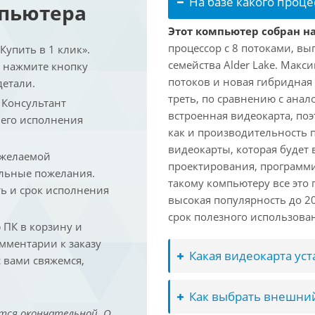
На базе какого проце
мпьютера
Этот компьютер собран на 
процессор с 8 потоками, вы
упить в 1 клик».
семейства Alder Lake. Макс
и нажмите кнопку
потоков и новая гибридная
детали.
треть, по сравнению с анал
. Консультант
встроенная видеокарта, по
 его исполнения
как и производительность 
видеокарты, которая будет 
 желаемой
проектирования, программ
льные пожелания.
такому компьютеру все это
ть и срок исполнения
высокая популярность до 2
срок полезного использован
ПК в корзину и
омментарии к заказу
Какая видеокарта ус
 вами свяжемся,
Как выбрать внешний
тся окончательной. О