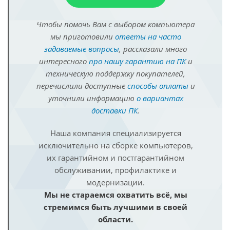
Чтобы помочь Вам с выбором компьютера
мы приготовили
ответы на часто
задаваемые вопросы
, рассказали много
интересного
про нашу гарантию на ПК
и
техническую поддержку покупателей,
перечислили доступные
способы оплаты
и
уточнили информацию
о вариантах
доставки ПК
.
Наша компания специализируется
исключительно на сборке компьютеров,
их гарантийном и постгарантийном
обслуживании, профилактике и
модернизации.
Мы не стараемся охватить всё, мы
стремимся быть лучшими в своей
области.