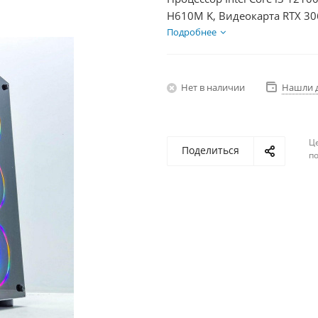
H610M K, Видеокарта RTX 30
600Вт
Подробнее
Нет в наличии
Нашли 
Ц
Поделиться
по