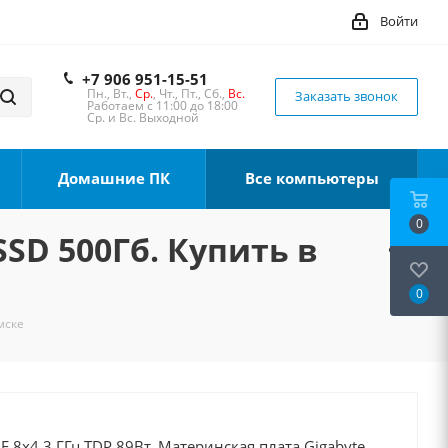
Войти
+7 906 951-15-51
Пн., Вт.,
Ср.
, Чт., Пт., Сб.,
Вс.
Заказать звонок
Работаем с 11:00 до 18:00
Ср. и Вс. Выходной
Домашние ПК
Все компьютеры
0
SSD 500Гб. Купить в
0
мске
0F 8x4.3 ГГц TDP 89Вт, Материнская плата Gigabyte