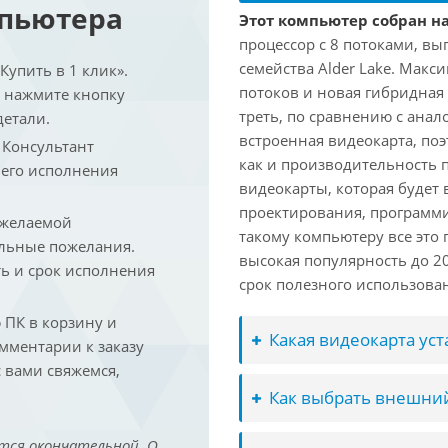
мпьютера
Этот компьютер собран на 
процессор с 8 потоками, вы
семейства Alder Lake. Макс
упить в 1 клик».
потоков и новая гибридная
и нажмите кнопку
треть, по сравнению с анал
детали.
встроенная видеокарта, по
. Консультант
как и производительность 
 его исполнения
видеокарты, которая будет 
проектирования, программ
 желаемой
такому компьютеру все это
льные пожелания.
высокая популярность до 2
ть и срок исполнения
срок полезного использован
ПК в корзину и
Какая видеокарта ус
омментарии к заказу
 вами свяжемся,
Как выбрать внешний
тся окончательной. О