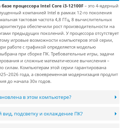
базе процессора Intel Core i3-12100F
– это 4-ядерный
пущенный компанией Intel в рамках 12-го поколения
имальная тактовая частота 4,8 ГГц, 8 вычислительных
 архитектура обеспечили рост производительности на
огами предыдущих поколений. У процессора отсутствует
этому игровые возможности компьютеров этой серии,
при работе с графикой определяется моделью
выбрана при сборке ПК. Требовательные игры, задачи
ирования и сложные математические вычисления –
 по силам. Компьютерам этой серии гарантирована
025–2026 года, а своевременная модернизация продлит
ия до начала 30х годов.
тановлена в этом компьютере?
 вид, подсветку и охлаждение ПК?