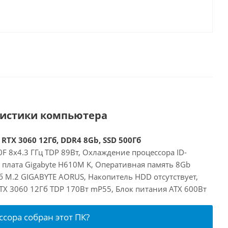
ристики компьютера
 RTX 3060 12Гб, DDR4 8Gb, SSD 500Гб
00F 8x4.3 ГГц TDP 89Вт, Охлаждение процессора ID-
я плата Gigabyte H610M K, Оперативная память 8Gb
б M.2 GIGABYTE AORUS, Накопитель HDD отсутствует,
RTX 3060 12Гб TDP 170Вт mP55, Блок питания ATX 600Вт
ссора собран этот ПК?