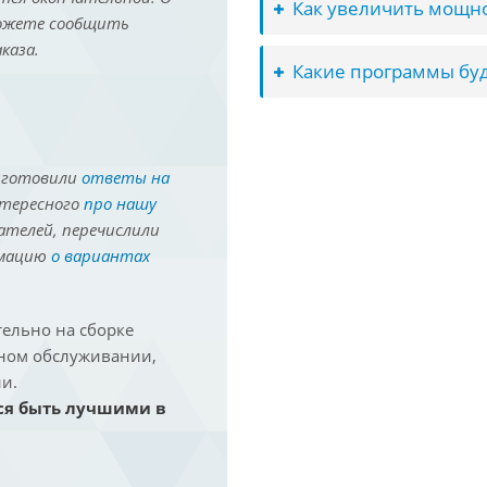
Как увеличить мощно
можете сообщить
каза.
Какие программы буд
иготовили
ответы на
нтересного
про нашу
ателей, перечислили
рмацию
о вариантах
ельно на сборке
йном обслуживании,
и.
ся быть лучшими в