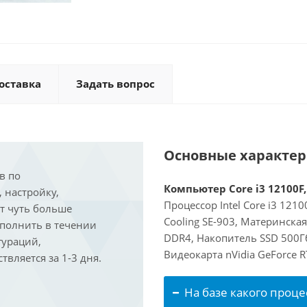
оставка
Задать вопрос
Основные характе
в по
Компьютер Core i3 12100F,
, настройку,
Процессор Intel Core i3 121
ит чуть больше
Cooling SE-903, Материнска
ыполнить в течении
DDR4, Накопитель SSD 500Г
гураций,
Видеокарта nVidia GeForce 
вляется за 1-3 дня.
На базе какого проце