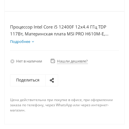
Процессор Intel Core i5 12400F 12x4.4 ГГц TDP
117Вт, Материнская плата MSI PRO H610M-E,
Видеокарта RTX 4060 8Гб, Память DDR4 64Gb,
Подробнее
Диски SSD 500Гб + HDD 2Тб, БП 600Вт
Нет в наличии
Нашли дешевле?
Поделиться
Цена действительна при покупке в офисе, при оформлении
заказа по телефону, через WhatsApp или через интернет-
магазин.