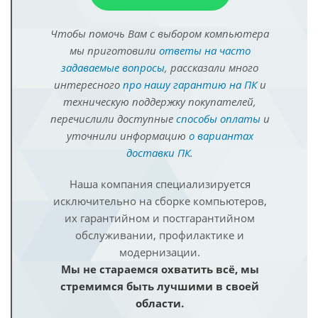
Чтобы помочь Вам с выбором компьютера
мы приготовили
ответы на часто
задаваемые вопросы
, рассказали много
интересного
про нашу гарантию на ПК
и
техническую поддержку покупателей,
перечислили доступные
способы оплаты
и
уточнили информацию
о вариантах
доставки ПК
.
Наша компания специализируется
исключительно на сборке компьютеров,
их гарантийном и постгарантийном
обслуживании, профилактике и
модернизации.
Мы не стараемся охватить всё, мы
стремимся быть лучшими в своей
области.