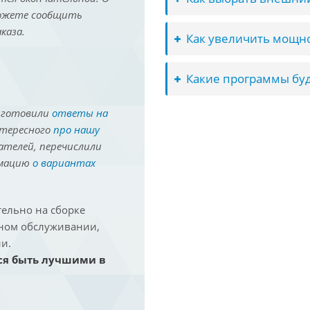
можете сообщить
каза.
Как увеличить мощно
Какие программы буд
иготовили
ответы на
нтересного
про нашу
ателей, перечислили
рмацию
о вариантах
ельно на сборке
йном обслуживании,
и.
ся быть лучшими в