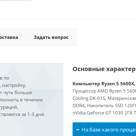
оставка
Задать вопрос
Основные характе
в по
Компьютер Ryzen 5 5600X, 
, настройку,
Процессор AMD Ryzen 5 5600
ит чуть больше
Cooling DK-01S, Материнска
ыполнить в течении
DDR4, Накопитель SSD 120Г
гураций,
nVidia GeForce GT 1030 2Гб
вляется за 1-3 дня.
На базе какого проце