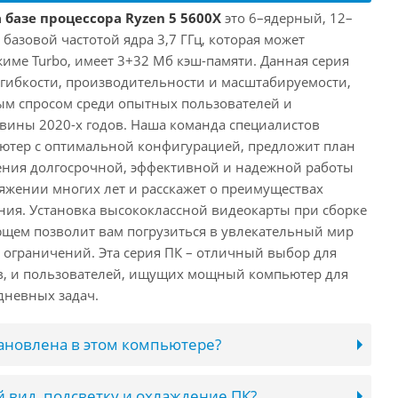
 базе процессора Ryzen 5 5600X
это 6–ядерный, 12–
 базовой частотой ядра 3,7 ГГц, которая может
жиме Turbo, имеет 3+32 Мб кэш-памяти. Данная серия
й гибкости, производительности и масштабируемости,
ым спросом среди опытных пользователей и
овины 2020-х годов. Наша команда специалистов
ютер с оптимальной конфигурацией, предложит план
ения долгосрочной, эффективной и надежной работы
яжении многих лет и расскажет о преимуществах
ия. Установка высококлассной видеокарты при сборке
щем позволит вам погрузиться в увлекательный мир
о ограничений. Эта серия ПК – отличный выбор для
в, и пользователей, ищущих мощный компьютер для
дневных задач.
тановлена в этом компьютере?
 вид, подсветку и охлаждение ПК?