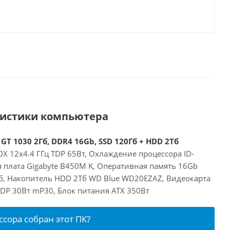
ристики компьютера
GT 1030 2Гб, DDR4 16Gb, SSD 120Гб + HDD 2Тб
X 12x4.4 ГГц TDP 65Вт, Охлаждение процессора ID-
я плата Gigabyte B450M K, Оперативная память 16Gb
б, Накопитель HDD 2Тб WD Blue WD20EZAZ, Видеокарта
 TDP 30Вт mP30, Блок питания ATX 350Вт
ссора собран этот ПК?