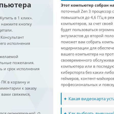
мпьютера
Этот компьютер собран на
поточный Zen 3 процессор с
повышаться до 4,6 ГГц в ре
упить в 1 клик».
компьютеров, за счет свое
и нажмите кнопку
будет пользоваться огромн
детали.
энтузиастов до второй пол
. Консультант
поможет вам собрать компь
 его исполнения
модернизации для обеспеч
вашего компьютера на прот
 желаемой
своевременного обслуживан
льные пожелания.
компьютера или в последую
ть и срок исполнения
киберспорта без каких-либ
геймеров, контент-мэйкеро
ПК в корзину и
профессиональных и повсе
омментарии к заказу
 вами свяжемся,
Какая видеокарта ус
Как выбрать внешний
тся окончательной. О