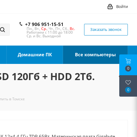
Войти
+7 906 951-15-51
Пн., Вт.,
Ср.
, Чт., Пт., Сб.,
Вс.
Заказать звонок
Работаем с 11:00 до 18:00
Ср. и Вс. Выходной
Домашние ПК
Все компьютеры
0
SD 120Гб + HDD 2Тб.
0
упить в Томске
 12x4.4 ГГц TDP 65Вт, Материнская плата Gigabyte