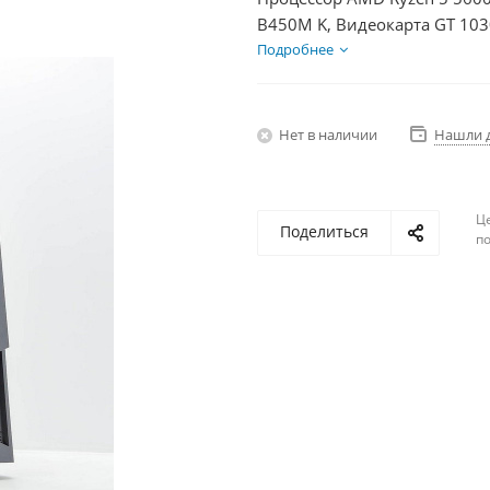
B450M K, Видеокарта GT 103
2Тб, БП 350Вт
Подробнее
Нет в наличии
Нашли 
Ц
Поделиться
по