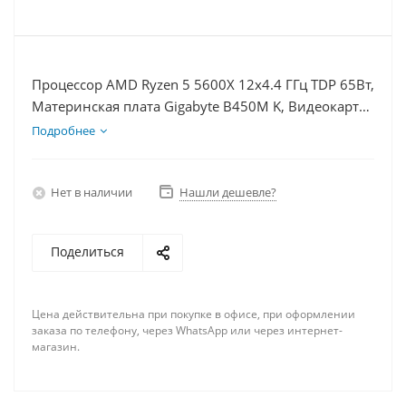
Процессор AMD Ryzen 5 5600X 12x4.4 ГГц TDP 65Вт,
Материнская плата Gigabyte B450M K, Видеокарта
GTX 1650 4Гб, Память DDR4 16Gb, Диски
Подробнее
SSD 120Гб + HDD 1Тб, БП 350Вт
Нет в наличии
Нашли дешевле?
Поделиться
Цена действительна при покупке в офисе, при оформлении
заказа по телефону, через WhatsApp или через интернет-
магазин.