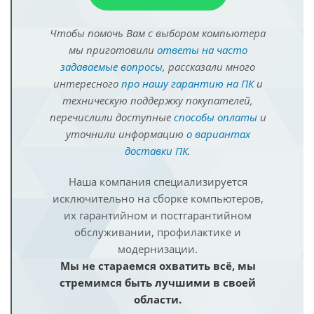
Чтобы помочь Вам с выбором компьютера
мы приготовили
ответы на часто
задаваемые вопросы
, рассказали много
интересного
про нашу гарантию на ПК
и
техническую поддержку покупателей,
перечислили доступные
способы оплаты
и
уточнили информацию
о вариантах
доставки ПК
.
Наша компания специализируется
исключительно на сборке компьютеров,
их гарантийном и постгарантийном
обслуживании, профилактике и
модернизации.
Мы не стараемся охватить всё, мы
стремимся быть лучшими в своей
области.