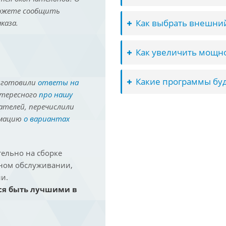
можете сообщить
Как выбрать внешний
каза.
Как увеличить мощно
Какие программы буд
иготовили
ответы на
нтересного
про нашу
ателей, перечислили
рмацию
о вариантах
ельно на сборке
йном обслуживании,
и.
ся быть лучшими в