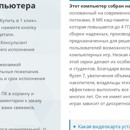
мпьютера
Этот компьютер собран на
основанный на современной
потоками, 8 Мб кэш-памяти 
упить в 1 клик».
которая повышается до 4 ГГ
и нажмите кнопку
сборки надежных, произво
детали.
предназначенных для решен
. Консультант
пользователей возможност
 его исполнения
компьютерных игр. Низкая 
этой серии делают их осо
 желаемой
и студентов. Благодаря воз
льные пожелания.
Ryzen 7, увеличения объем
ть и срок исполнения
накопителя, владельцы этих
эффективно выполнять все
ПК в корзину и
многих лет. Он не имеет и
омментарии к заказу
играх зависит от дискретно
 вами свяжемся,
.
Какая видеокарта ус
тся окончательной. О