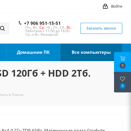
Войти
+7 906 951-15-51
Пн., Вт.,
Ср.
, Чт., Пт., Сб.,
Вс.
Заказать звонок
Работаем с 11:00 до 18:00
Ср. и Вс. Выходной
Домашние ПК
Все компьютеры
0
SD 120Гб + HDD 2Тб.
0
упить в Томске
8x4.0 ГГц TDP 65Вт, Материнская плата Gigabyte