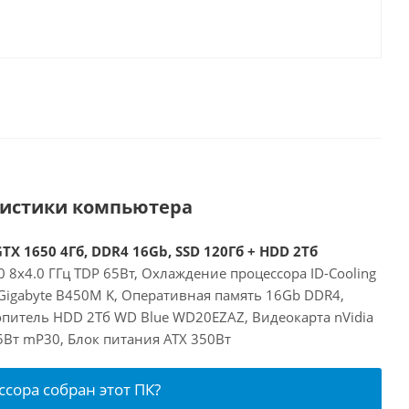
ристики компьютера
TX 1650 4Гб, DDR4 16Gb, SSD 120Гб + HDD 2Тб
 8x4.0 ГГц TDP 65Вт, Охлаждение процессора ID-Cooling
Gigabyte B450M K, Оперативная память 16Gb DDR4,
опитель HDD 2Тб WD Blue WD20EZAZ, Видеокарта nVidia
5Вт mP30, Блок питания ATX 350Вт
ссора собран этот ПК?