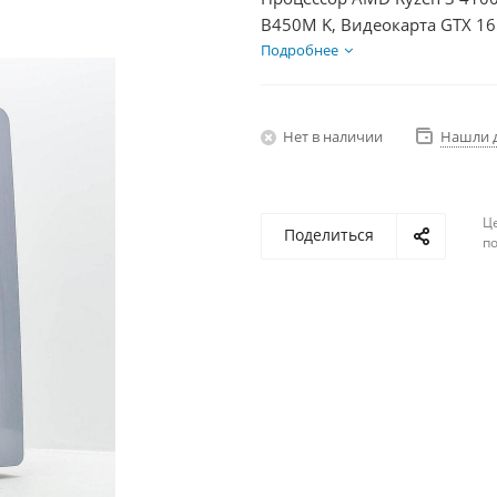
B450M K, Видеокарта GTX 16
2Тб, БП 350Вт
Подробнее
Нет в наличии
Нашли 
Ц
Поделиться
по