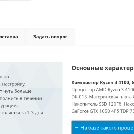
оставка
Задать вопрос
Основные характе
в по
Компьютер Ryzen 3 4100, G
, настройку,
Процессор AMD Ryzen 3 4100
ит чуть больше
DK-01S, Материнская плата 
ыполнить в течении
Накопитель SSD 120Гб, Нак
гураций,
GeForce GTX 1650 4Гб TDP 7
вляется за 1-3 дня.
На базе какого проце