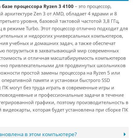
 базе процессора Ryzen 3 4100
– это процессор,
 архитектуре Zen 3 от AMD, обладает 4 ядрами и 8
третьего уровня, базовой тактовой частотой 3,8 ГГц,
ц в режиме Turbo. Этот процессор отлично подходит для
дительных и недорогих универсальных компьютеров,
ия учебных и домашних задач, а также обеспечат
ью погрузиться в захватывающий мир современных
стоимость и отличная масштабируемость компьютеров
бенно привлекательными для продвинутых школьников
можности простой замены процессора на Ryzen 5 или
а оперативной памяти и установки быстрого SSD
 ПК могут без труда играть в современные игры и
 повседневные и профессиональные задачи в течение
нтегрированной графики, поэтому производительность в
й видеокарты, которая будет установлена при сборке ПК
тановлена в этом компьютере?