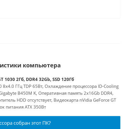
ристики компьютера
T 1030 2Гб, DDR4 32Gb, SSD 120Гб
 8x4.0 ГГц TDP 65Вт, Охлаждение процессора ID-Cooling
 Gigabyte B450M K, Оперативная память 2x16Gb DDR4,
питель HDD отсутствует, Видеокарта nVidia GeForce GT
ок питания ATX 350Вт
ссора собран этот ПК?