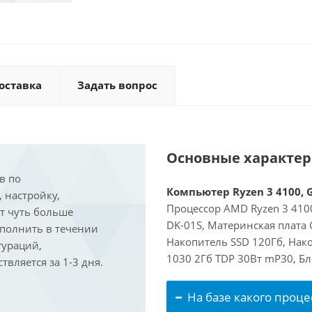
оставка
Задать вопрос
Основные характе
в по
Компьютер Ryzen 3 4100, G
, настройку,
Процессор AMD Ryzen 3 4100
ит чуть больше
DK-01S, Материнская плата
ыполнить в течении
Накопитель SSD 120Гб, Нако
гураций,
1030 2Гб TDP 30Вт mP30, Бл
вляется за 1-3 дня.
На базе какого проце