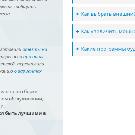
можете сообщить
Как выбрать внешний
каза.
Как увеличить мощно
Какие программы буд
иготовили
ответы на
нтересного
про нашу
ателей, перечислили
рмацию
о вариантах
ельно на сборке
йном обслуживании,
и.
ся быть лучшими в