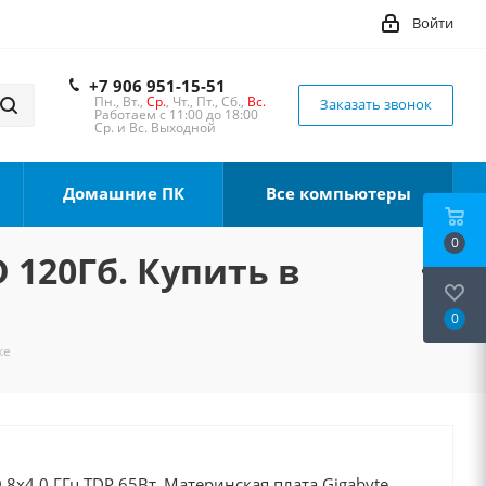
Войти
+7 906 951-15-51
Пн., Вт.,
Ср.
, Чт., Пт., Сб.,
Вс.
Заказать звонок
Работаем с 11:00 до 18:00
Ср. и Вс. Выходной
Домашние ПК
Все компьютеры
0
D 120Гб. Купить в
0
ке
8x4.0 ГГц TDP 65Вт, Материнская плата Gigabyte