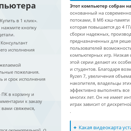
мпьютера
Этот компьютер собран на
основанный на современной
потоками, 8 Мб кэш-памяти 
упить в 1 клик».
которая повышается до 4 ГГ
и нажмите кнопку
сборки надежных, произво
детали.
предназначенных для решен
. Консультант
пользователей возможност
 его исполнения
компьютерных игр. Низкая 
этой серии делают их осо
 желаемой
и студентов. Благодаря воз
льные пожелания.
Ryzen 7, увеличения объем
ть и срок исполнения
накопителя, владельцы этих
эффективно выполнять все
ПК в корзину и
многих лет. Он не имеет и
омментарии к заказу
играх зависит от дискретно
 вами свяжемся,
.
Какая видеокарта ус
тся окончательной. О