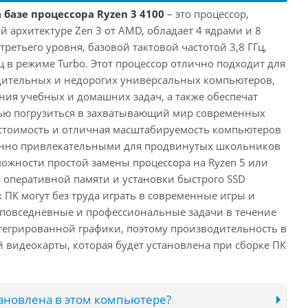
 базе процессора Ryzen 3 4100
– это процессор,
 архитектуре Zen 3 от AMD, обладает 4 ядрами и 8
третьего уровня, базовой тактовой частотой 3,8 ГГц,
ц в режиме Turbo. Этот процессор отлично подходит для
дительных и недорогих универсальных компьютеров,
ия учебных и домашних задач, а также обеспечат
ью погрузиться в захватывающий мир современных
стоимость и отличная масштабируемость компьютеров
бенно привлекательными для продвинутых школьников
можности простой замены процессора на Ryzen 5 или
а оперативной памяти и установки быстрого SSD
 ПК могут без труда играть в современные игры и
 повседневные и профессиональные задачи в течение
нтегрированной графики, поэтому производительность в
й видеокарты, которая будет установлена при сборке ПК
тановлена в этом компьютере?