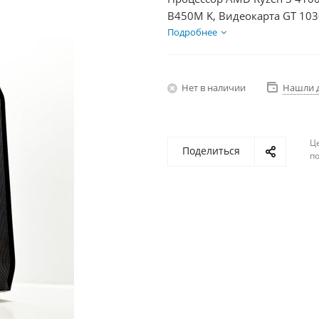
B450M K, Видеокарта GT 103
350Вт
Подробнее
Нет в наличии
Нашли 
Ц
Поделиться
по