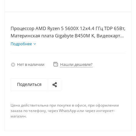
Процессор AMD Ryzen 5 5600X 12x4.4 ГГц TDP 65Вт,
Материнская плата Gigabyte B450M K, Видеокарта
GTX 1650 4Гб, Память DDR4 32Gb, Диски
Подробнее
SSD 120Гб, БП 350Вт
Нет в наличии
Нашли дешевле?
Поделиться
Цена действительна при покупке в офисе, при оформлении
заказа по телефону, через WhatsApp или через интернет-
магазин.