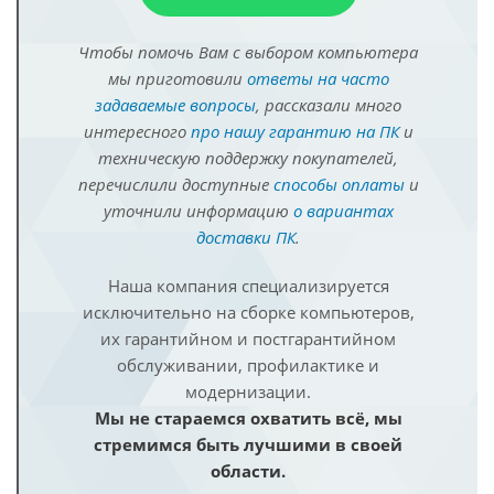
Чтобы помочь Вам с выбором компьютера
мы приготовили
ответы на часто
задаваемые вопросы
, рассказали много
интересного
про нашу гарантию на ПК
и
техническую поддержку покупателей,
перечислили доступные
способы оплаты
и
уточнили информацию
о вариантах
доставки ПК
.
Наша компания специализируется
исключительно на сборке компьютеров,
их гарантийном и постгарантийном
обслуживании, профилактике и
модернизации.
Мы не стараемся охватить всё, мы
стремимся быть лучшими в своей
области.