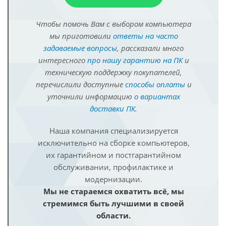
Чтобы помочь Вам с выбором компьютера
мы приготовили
ответы на часто
задаваемые вопросы
, рассказали много
интересного
про нашу гарантию на ПК
и
техническую поддержку покупателей,
перечислили доступные
способы оплаты
и
уточнили информацию
о вариантах
доставки ПК
.
Наша компания специализируется
исключительно на сборке компьютеров,
их гарантийном и постгарантийном
обслуживании, профилактике и
модернизации.
Мы не стараемся охватить всё, мы
стремимся быть лучшими в своей
области.