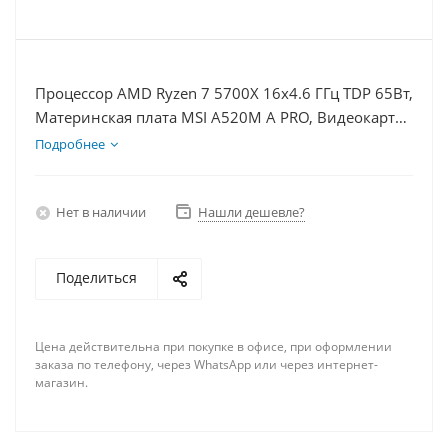
Процессор AMD Ryzen 7 5700X 16x4.6 ГГц TDP 65Вт,
Материнская плата MSI A520M A PRO, Видеокарта
RX 6500XT 4Гб, Память DDR4 32Gb, Диски
Подробнее
SSD 120Гб + HDD 1Тб, БП 500Вт
Нет в наличии
Нашли дешевле?
Поделиться
Цена действительна при покупке в офисе, при оформлении
заказа по телефону, через WhatsApp или через интернет-
магазин.