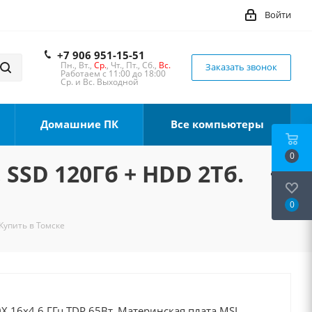
Войти
+7 906 951-15-51
Пн., Вт.,
Ср.
, Чт., Пт., Сб.,
Вс.
Заказать звонок
Работаем с 11:00 до 18:00
Ср. и Вс. Выходной
Домашние ПК
Все компьютеры
0
 SSD 120Гб + HDD 2Тб.
0
Купить в Томске
X 16x4.6 ГГц TDP 65Вт, Материнская плата MSI