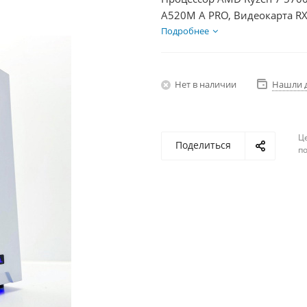
A520M A PRO, Видеокарта RX
+ HDD 2Тб, БП 500Вт
Подробнее
Нет в наличии
Нашли 
Ц
Поделиться
по