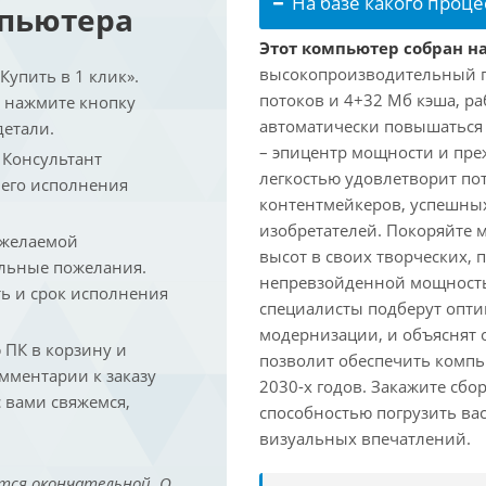
На базе какого проце
мпьютера
Этот компьютер собран на
высокопроизводительный про
упить в 1 клик».
потоков и 4+32 Мб кэша, раб
и нажмите кнопку
автоматически повышаться д
детали.
– эпицентр мощности и пре
. Консультант
легкостью удовлетворит по
 его исполнения
контентмейкеров, успешных
изобретателей. Покоряйте 
 желаемой
высот в своих творческих,
льные пожелания.
непревзойденной мощность
ть и срок исполнения
специалисты подберут опт
модернизации, и объяснят 
ПК в корзину и
позволит обеспечить компь
омментарии к заказу
2030-х годов. Закажите сбо
 вами свяжемся,
способностью погрузить ва
визуальных впечатлений.
тся окончательной. О