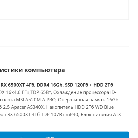
ристики компьютера
RX 6500XT 4Гб, DDR4 16Gb, SSD 120Гб + HDD 2Тб
X 16x4.6 ГГц TDP 65Вт, Охлаждение процессора ID-
я плата MSI A520M A PRO, Оперативная память 16Gb
 2.5 Apacer AS340X, Накопитель HDD 2Тб WD Blue
on RX 6500XT 4Гб TDP 107Вт mP40, Блок питания ATX