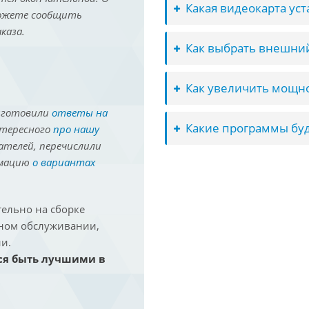
Какая видеокарта ус
можете сообщить
каза.
Как выбрать внешний
Как увеличить мощно
иготовили
ответы на
Какие программы буд
нтересного
про нашу
ателей, перечислили
рмацию
о вариантах
ельно на сборке
йном обслуживании,
и.
ся быть лучшими в