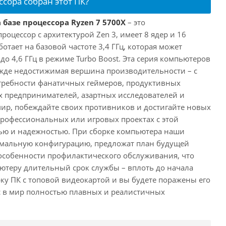
ссора собран этот ПК?
 базе процессора Ryzen 7 5700X
– это
цессор с архитектурой Zen 3, имеет 8 ядер и 16
отает на базовой частоте 3,4 ГГц, которая может
о 4,6 ГГц в режиме Turbo Boost. Эта серия компьютеров
жде недостижимая вершина производительности – с
требности фанатичных геймеров, продуктивных
 предпринимателей, азартных исследователей и
мир, побеждайте своих противников и достигайте новых
 профессиональных или игровых проектах с этой
ю и надежностью. При сборке компьютера наши
имальную конфигурацию, предложат план будущей
особенности профилактического обслуживания, что
ютеру длительный срок службы – вплоть до начала
рку ПК с топовой видеокартой и вы будете поражены его
с в мир полностью плавных и реалистичных