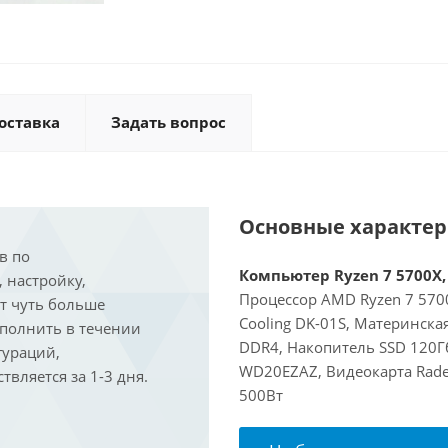
оставка
Задать вопрос
Основные характе
в по
Компьютер Ryzen 7 5700X, 
, настройку,
Процессор AMD Ryzen 7 5700
ит чуть больше
Cooling DK-01S, Материнска
ыполнить в течении
DDR4, Накопитель SSD 120Гб
гураций,
WD20EZAZ, Видеокарта Rade
вляется за 1-3 дня.
500Вт