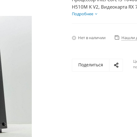
H510M K V2, Видеокарта RX
+ HDD 2Тб, БП 850Вт
Подробнее
Нет в наличии
Нашли 
Ц
Поделиться
по