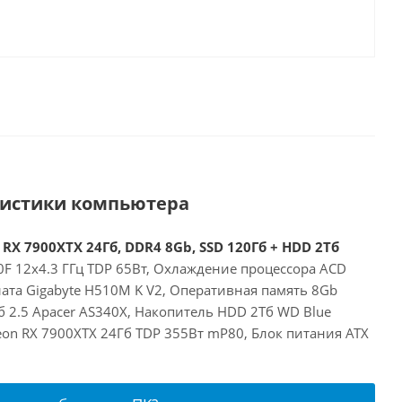
ристики компьютера
 RX 7900XTX 24Гб, DDR4 8Gb, SSD 120Гб + HDD 2Тб
00F 12x4.3 ГГц TDP 65Вт, Охлаждение процессора ACD
ата Gigabyte H510M K V2, Оперативная память 8Gb
 2.5 Apacer AS340X, Накопитель HDD 2Тб WD Blue
on RX 7900XTX 24Гб TDP 355Вт mP80, Блок питания ATX