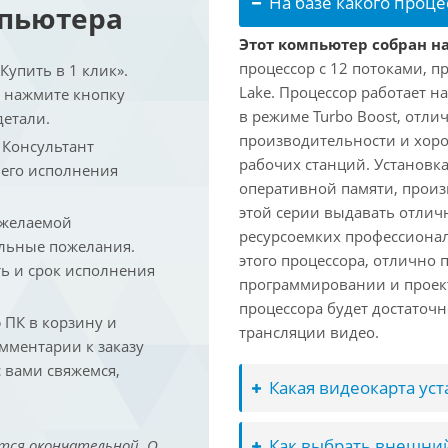
На базе какого проце
мпьютера
Этот компьютер собран на
процессор с 12 потоками, п
упить в 1 клик».
Lake. Процессор работает на
и нажмите кнопку
в режиме Turbo Boost, отл
детали.
производительности и хоро
. Консультант
рабочих станций. Установк
 его исполнения
оперативной памяти, произ
этой серии выдавать отлич
 желаемой
ресурсоемких профессиона
льные пожелания.
этого процессора, отлично 
ть и срок исполнения
программировании и проект
процессора будет достаточн
ПК в корзину и
трансляции видео.
омментарии к заказу
 вами свяжемся,
Какая видеокарта ус
Как выбрать внешний
тся окончательной. О