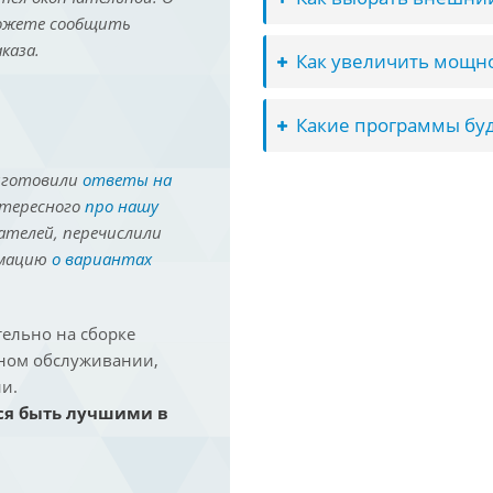
можете сообщить
каза.
Как увеличить мощно
Какие программы буд
иготовили
ответы на
нтересного
про нашу
ателей, перечислили
рмацию
о вариантах
ельно на сборке
йном обслуживании,
и.
ся быть лучшими в