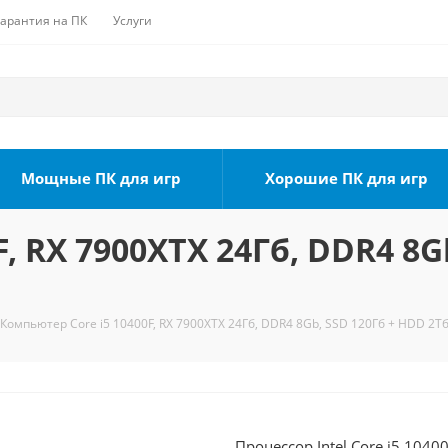
Гарантия на ПК
Услуги
Мощные ПК для игр
Хорошие ПК для игр
, RX 7900XTX 24Гб, DDR4 8G
Компьютер Core i5 10400F, RX 7900XTX 24Гб, DDR4 8Gb, SSD 120Гб + HDD 2Тб
Процессор Intel Core i5 1040