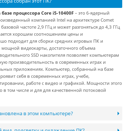
ссора собран этот ПК?
 базе процессора Core i5-10400F
– это 6-ядерный
роизведенный компанией Intel на архитектуре Comet
 базовой частоте 2,9 ГГц и может разгоняться до 4,3 ГГц
ичается хорошим соотношением цены и
шо подходит для сборки средних игровых ПК и
а мощной видеокарты, достаточного объема
водительного SSD накопителя позволяет компьютерам
ную производительность в современных играх и
льных приложениях. Компьютер, собранный на базе
проявит себя в современных играх, учебе,
ировании, работе с видео и графикой. Мощности этого
о в том числе и для для качественной потоковой
тановлена в этом компьютере?
 вид, подсветку и охлаждение ПК?