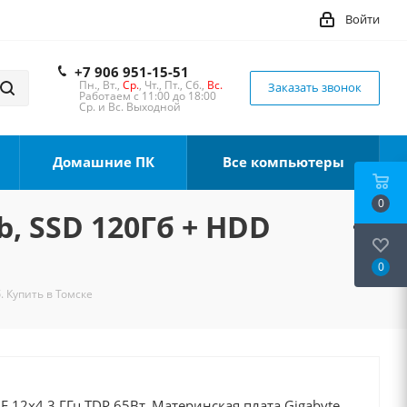
Войти
+7 906 951-15-51
Пн., Вт.,
Ср.
, Чт., Пт., Сб.,
Вс.
Заказать звонок
Работаем с 11:00 до 18:00
Ср. и Вс. Выходной
Домашние ПК
Все компьютеры
0
b, SSD 120Гб + HDD
0
. Купить в Томске
0F 12x4.3 ГГц TDP 65Вт, Материнская плата Gigabyte