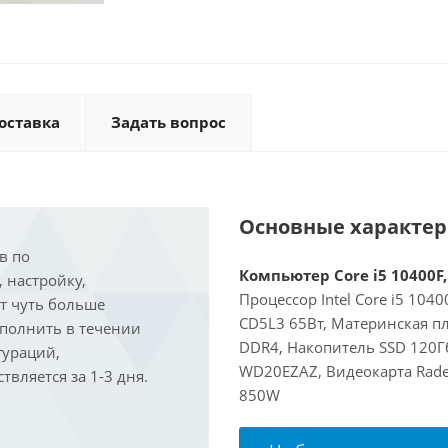
оставка
Задать вопрос
Основные характе
в по
Компьютер Core i5 10400F,
, настройку,
Процессор Intel Core i5 104
ит чуть больше
CD5L3 65Вт, Материнская пл
ыполнить в течении
DDR4, Накопитель SSD 120Гб
гураций,
WD20EZAZ, Видеокарта Rade
вляется за 1-3 дня.
850W