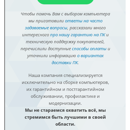
Чтобы помочь Вам с выбором компьютера
мы приготовили
ответы на часто
задаваемые вопросы
, рассказали много
интересного
про нашу гарантию на ПК
и
техническую поддержку покупателей,
перечислили доступные
способы оплаты
и
уточнили информацию
о вариантах
доставки ПК
.
Наша компания специализируется
исключительно на сборке компьютеров,
их гарантийном и постгарантийном
обслуживании, профилактике и
модернизации.
Мы не стараемся охватить всё, мы
стремимся быть лучшими в своей
области.