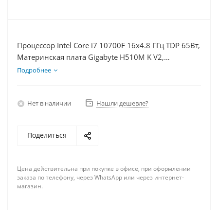
Процессор Intel Core i7 10700F 16x4.8 ГГц TDP 65Вт,
Материнская плата Gigabyte H510M K V2,
Видеокарта RTX 4090 24Гб, Память DDR4 16Gb,
Подробнее
Диски SSD 250Гб + HDD 1Тб, БП 850Вт
Нет в наличии
Нашли дешевле?
Поделиться
Цена действительна при покупке в офисе, при оформлении
заказа по телефону, через WhatsApp или через интернет-
магазин.