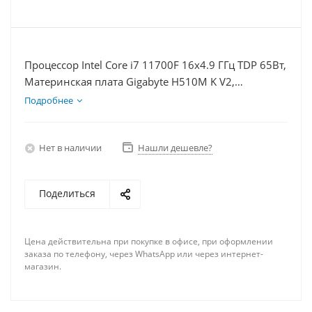
Процессор Intel Core i7 11700F 16x4.9 ГГц TDP 65Вт,
Материнская плата Gigabyte H510M K V2,
Видеокарта RTX 4090 24Гб, Память DDR4 16Gb,
Подробнее
Диски SSD 250Гб, БП 850Вт
Нет в наличии
Нашли дешевле?
Поделиться
Цена действительна при покупке в офисе, при оформлении
заказа по телефону, через WhatsApp или через интернет-
магазин.