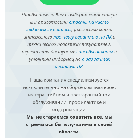
Чтобы помочь Вам с выбором компьютера
мы приготовили
ответы на часто
задаваемые вопросы
, рассказали много
интересного
про нашу гарантию на ПК
и
техническую поддержку покупателей,
перечислили доступные
способы оплаты
и
уточнили информацию
о вариантах
доставки ПК
.
Наша компания специализируется
исключительно на сборке компьютеров,
их гарантийном и постгарантийном
обслуживании, профилактике и
модернизации.
Мы не стараемся охватить всё, мы
стремимся быть лучшими в своей
области.