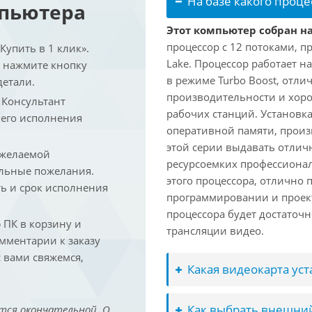
На базе какого проце
мпьютера
Этот компьютер собран на
процессор с 12 потоками, п
упить в 1 клик».
Lake. Процессор работает на
и нажмите кнопку
в режиме Turbo Boost, отл
детали.
производительности и хоро
. Консультант
рабочих станций. Установк
 его исполнения
оперативной памяти, произ
этой серии выдавать отлич
 желаемой
ресурсоемких профессиона
льные пожелания.
этого процессора, отлично 
ть и срок исполнения
программировании и проект
процессора будет достаточн
ПК в корзину и
трансляции видео.
омментарии к заказу
 вами свяжемся,
Какая видеокарта ус
Как выбрать внешний
тся окончательной. О