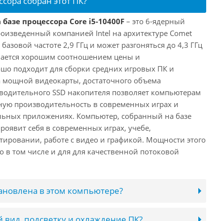
ссора собран этот ПК?
 базе процессора Core i5-10400F
– это 6-ядерный
роизведенный компанией Intel на архитектуре Comet
 базовой частоте 2,9 ГГц и может разгоняться до 4,3 ГГц
ичается хорошим соотношением цены и
шо подходит для сборки средних игровых ПК и
а мощной видеокарты, достаточного объема
водительного SSD накопителя позволяет компьютерам
ную производительность в современных играх и
льных приложениях. Компьютер, собранный на базе
проявит себя в современных играх, учебе,
ировании, работе с видео и графикой. Мощности этого
о в том числе и для для качественной потоковой
тановлена в этом компьютере?
 вид, подсветку и охлаждение ПК?