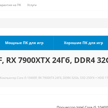
Гарантия на ПК
Услуги
Мощные ПК для игр
Хорошие ПК для игр
, RX 7900XTX 24Гб, DDR4 32
Компьютер Core i5 10400F, RX 7900XTX 24Гб, DDR4 32Gb, SSD 250Гб + HDD 1Т
Процессор Intel Core i5 1040