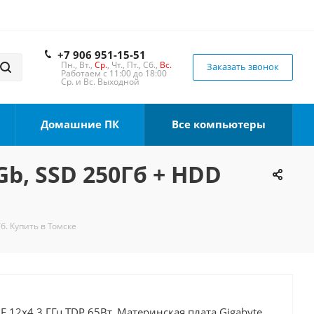
+7 906 951-15-51
Пн., Вт.,
Ср.
, Чт., Пт., Сб.,
Вс.
Заказать звонок
Работаем с 11:00 до 18:00
Ср. и Вс. Выходной
Домашние ПК
Все компьютеры
Gb, SSD 250Гб + HDD
б. Купить в Томске
0F 12x4.3 ГГц TDP 65Вт, Материнская плата Gigabyte