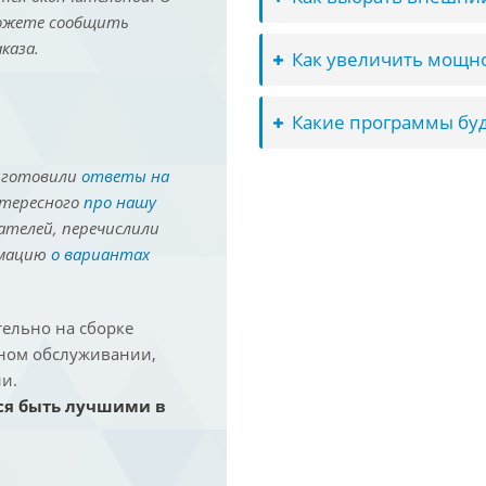
можете сообщить
каза.
Как увеличить мощно
Какие программы буд
иготовили
ответы на
нтересного
про нашу
ателей, перечислили
рмацию
о вариантах
ельно на сборке
йном обслуживании,
и.
ся быть лучшими в