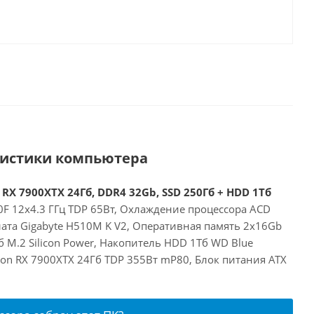
ристики компьютера
 RX 7900XTX 24Гб, DDR4 32Gb, SSD 250Гб + HDD 1Тб
00F 12x4.3 ГГц TDP 65Вт, Охлаждение процессора ACD
лата Gigabyte H510M K V2, Оперативная память 2x16Gb
 M.2 Silicon Power, Накопитель HDD 1Тб WD Blue
on RX 7900XTX 24Гб TDP 355Вт mP80, Блок питания ATX