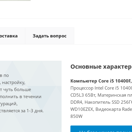
оставка
Задать вопрос
Основные характе
в по
Компьютер Core i5 10400F,
, настройку,
Процессор Intel Core i5 104
ит чуть больше
CD5L3 65Вт, Материнская п
ыполнить в течении
DDR4, Накопитель SSD 256Гб
гураций,
WD10EZEX, Видеокарта Rade
вляется за 1-3 дня.
850W