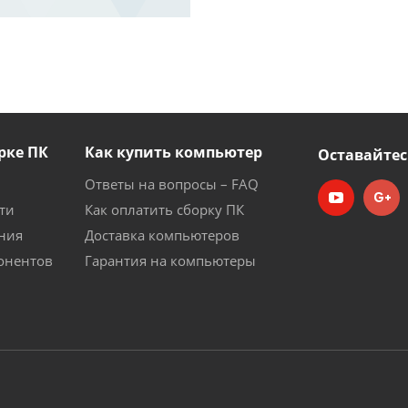
рке ПК
Как купить компьютер
Оставайтес
Ответы на вопросы – FAQ
ти
Как оплатить сборку ПК
ния
Доставка компьютеров
онентов
Гарантия на компьютеры