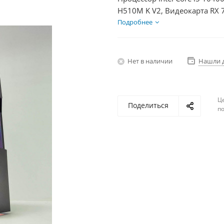
H510M K V2, Видеокарта RX 
+ HDD 1Тб, БП 850Вт
Подробнее
Нет в наличии
Нашли 
Ц
Поделиться
по