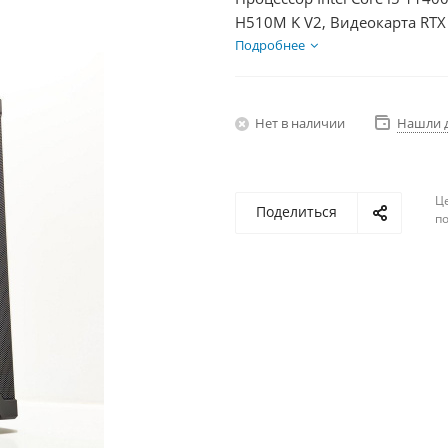
H510M K V2, Видеокарта RTX
HDD 1Тб, БП 850Вт
Подробнее
Нет в наличии
Нашли 
Ц
Поделиться
по