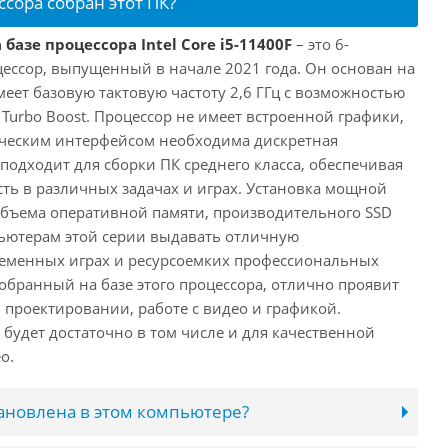
ссора собран этот ПК?
базе процессора Intel Core i5-11400F
– это 6-
ессор, выпущенный в начале 2021 года. Он основан на
имеет базовую тактовую частоту 2,6 ГГц с возможностью
е Turbo Boost. Процессор не имеет встроенной графики,
ическим интерфейсом необходима дискретная
 подходит для сборки ПК среднего класса, обеспечивая
ь в различных задачах и играх. Установка мощной
объема оперативной памяти, производительного SSD
ьютерам этой серии выдавать отличную
ременных играх и ресурсоемких профессиональных
обранный на базе этого процессора, отлично проявит
 проектировании, работе с видео и графикой.
будет достаточно в том числе и для качественной
о.
тановлена в этом компьютере?