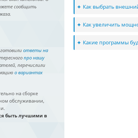
Как выбрать внешний
можете сообщить
каза.
Как увеличить мощно
Какие программы буд
иготовили
ответы на
нтересного
про нашу
ателей, перечислили
рмацию
о вариантах
ельно на сборке
йном обслуживании,
и.
ся быть лучшими в