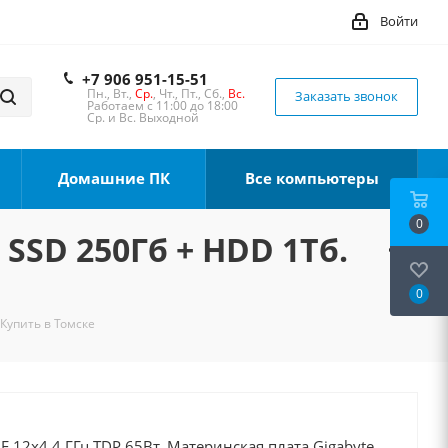
Войти
+7 906 951-15-51
Пн., Вт.,
Ср.
, Чт., Пт., Сб.,
Вс.
Заказать звонок
Работаем с 11:00 до 18:00
Ср. и Вс. Выходной
Домашние ПК
Все компьютеры
0
 SSD 250Гб + HDD 1Тб.
0
 Купить в Томске
0F 12x4.4 ГГц TDP 65Вт, Материнская плата Gigabyte