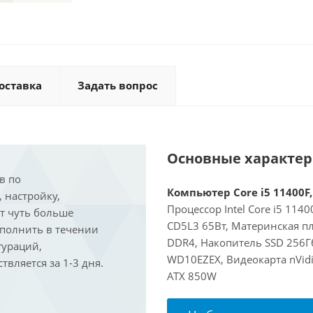
оставка
Задать вопрос
Основные характе
в по
Компьютер Core i5 11400F,
, настройку,
Процессор Intel Core i5 114
ит чуть больше
CD5L3 65Вт, Материнская п
ыполнить в течении
DDR4, Накопитель SSD 256Г
гураций,
WD10EZEX, Видеокарта nVidi
вляется за 1-3 дня.
ATX 850W