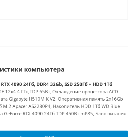
ристики компьютера
 RTX 4090 24Гб, DDR4 32Gb, SSD 250Гб + HDD 1Тб
00F 12x4.4 ГГц TDP 65Вт, Охлаждение процессора ACD
лата Gigabyte H510M K V2, Оперативная память 2x16Gb
б M.2 Apacer AS2280P4, Накопитель HDD 1Тб WD Blue
a GeForce RTX 4090 24Гб TDP 450Вт mP85, Блок питания