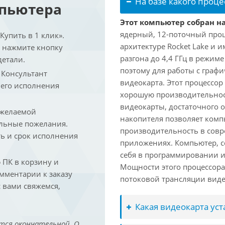
На базе какого проце
мпьютера
Этот компьютер собран на 
ядерный, 12-поточный проц
упить в 1 клик».
архитектуре Rocket Lake и 
и нажмите кнопку
разгона до 4,4 ГГц в режим
детали.
поэтому для работы с граф
. Консультант
видеокарта. Этот процессор
 его исполнения
хорошую производительност
видеокарты, достаточного 
 желаемой
накопителя позволяет комп
льные пожелания.
производительность в сов
ть и срок исполнения
приложениях. Компьютер, с
себя в программировании и
ПК в корзину и
Мощности этого процессора 
омментарии к заказу
потоковой трансляции виде
 вами свяжемся,
Какая видеокарта ус
тся окончательной. О