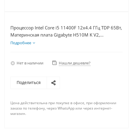
Процессор Intel Core i5 11400F 12x4.4 ГГц TDP 65Вт,
Материнская плата Gigabyte H510M K V2,
Видеокарта RX 7900XTX 24Гб, Память DDR4 64Gb,
Подробнее
Диски SSD 250Гб, БП 850Вт
Нет в наличии
Нашли дешевле?
Поделиться
Цена действительна при покупке в офисе, при оформлении
заказа по телефону, через WhatsApp или через интернет-
магазин.