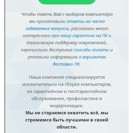
Чтобы помочь Вам с выбором компьютера
мы приготовили
ответы на часто
задаваемые вопросы
, рассказали много
интересного
про нашу гарантию на ПК
и
техническую поддержку покупателей,
перечислили доступные
способы оплаты
и
уточнили информацию
о вариантах
доставки ПК
.
Наша компания специализируется
исключительно на сборке компьютеров,
их гарантийном и постгарантийном
обслуживании, профилактике и
модернизации.
Мы не стараемся охватить всё, мы
стремимся быть лучшими в своей
области.