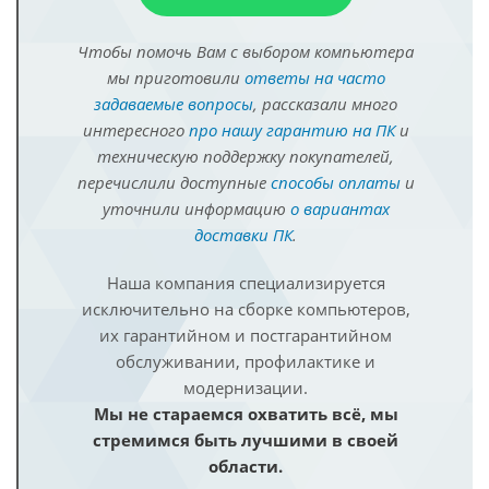
Чтобы помочь Вам с выбором компьютера
мы приготовили
ответы на часто
задаваемые вопросы
, рассказали много
интересного
про нашу гарантию на ПК
и
техническую поддержку покупателей,
перечислили доступные
способы оплаты
и
уточнили информацию
о вариантах
доставки ПК
.
Наша компания специализируется
исключительно на сборке компьютеров,
их гарантийном и постгарантийном
обслуживании, профилактике и
модернизации.
Мы не стараемся охватить всё, мы
стремимся быть лучшими в своей
области.