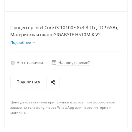
Процессор Intel Core i3 10100F 8x4.3 ГГц TDP 65Вт,
Материнская плата GIGABYTE H510M K V2,
Видеокарта RTX 4090 24Гб, Память DDR4 16Gb,
Подробнее
Диски SSD 500Гб + HDD 1Тб, БП 850Вт
Нет в наличии
Нашли дешевле?
Поделиться
Цена действительна при покупке в офисе, при оформлении
заказа по телефону, через WhatsApp или через интернет-
магазин.