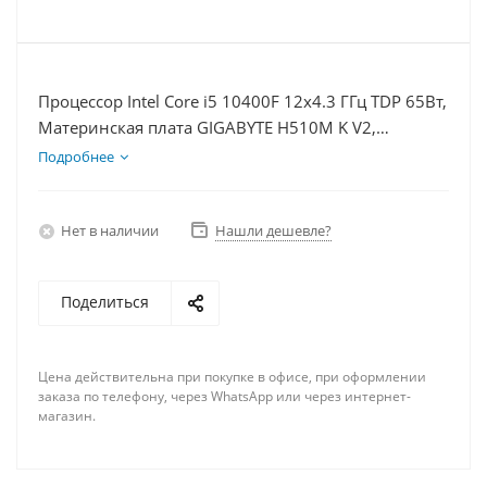
Процессор Intel Core i5 10400F 12x4.3 ГГц TDP 65Вт,
Материнская плата GIGABYTE H510M K V2,
Видеокарта RTX 4090 24Гб, Память DDR4 32Gb,
Подробнее
Диски SSD 500Гб + HDD 2Тб, БП 850Вт
Нет в наличии
Нашли дешевле?
Поделиться
Цена действительна при покупке в офисе, при оформлении
заказа по телефону, через WhatsApp или через интернет-
магазин.