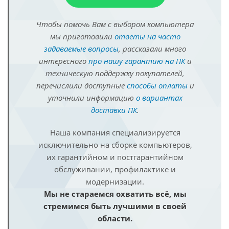
Чтобы помочь Вам с выбором компьютера
мы приготовили
ответы на часто
задаваемые вопросы
, рассказали много
интересного
про нашу гарантию на ПК
и
техническую поддержку покупателей,
перечислили доступные
способы оплаты
и
уточнили информацию
о вариантах
доставки ПК
.
Наша компания специализируется
исключительно на сборке компьютеров,
их гарантийном и постгарантийном
обслуживании, профилактике и
модернизации.
Мы не стараемся охватить всё, мы
стремимся быть лучшими в своей
области.