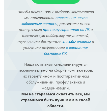
Чтобы помочь Вам с выбором компьютера
мы приготовили
ответы на часто
задаваемые вопросы
, рассказали много
интересного
про нашу гарантию на ПК
и
техническую поддержку покупателей,
перечислили доступные
способы оплаты
и
уточнили информацию
о вариантах
доставки ПК
.
Наша компания специализируется
исключительно на сборке компьютеров,
их гарантийном и постгарантийном
обслуживании, профилактике и
модернизации.
Мы не стараемся охватить всё, мы
стремимся быть лучшими в своей
области.