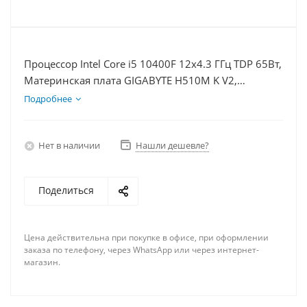
Процессор Intel Core i5 10400F 12x4.3 ГГц TDP 65Вт,
Материнская плата GIGABYTE H510M K V2,
Видеокарта RTX 4090 24Гб, Память DDR4 32Gb,
Подробнее
Диски SSD 500Гб + HDD 1Тб, БП 850Вт
Нет в наличии
Нашли дешевле?
Поделиться
Цена действительна при покупке в офисе, при оформлении
заказа по телефону, через WhatsApp или через интернет-
магазин.