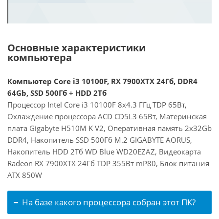
Основные характеристики
компьютера
Компьютер Core i3 10100F, RX 7900XTX 24Гб, DDR4
64Gb, SSD 500Гб + HDD 2Тб
Процессор Intel Core i3 10100F 8x4.3 ГГц TDP 65Вт,
Охлаждение процессора ACD CD5L3 65Вт, Материнская
плата Gigabyte H510M K V2, Оперативная память 2x32Gb
DDR4, Накопитель SSD 500Гб M.2 GIGABYTE AORUS,
Накопитель HDD 2Тб WD Blue WD20EZAZ, Видеокарта
Radeon RX 7900XTX 24Гб TDP 355Вт mP80, Блок питания
ATX 850W
На базе какого процессора собран этот ПК?