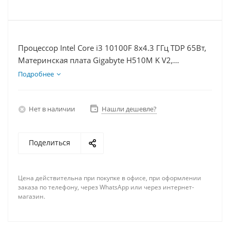
Процессор Intel Core i3 10100F 8x4.3 ГГц TDP 65Вт,
Материнская плата Gigabyte H510M K V2,
Видеокарта RX 7900XTX 24Гб, Память DDR4 64Gb,
Подробнее
Диски SSD 500Гб + HDD 2Тб, БП 850Вт
Нет в наличии
Нашли дешевле?
Поделиться
Цена действительна при покупке в офисе, при оформлении
заказа по телефону, через WhatsApp или через интернет-
магазин.