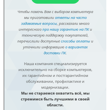
Чтобы помочь Вам с выбором компьютера
мы приготовили
ответы на часто
задаваемые вопросы
, рассказали много
интересного
про нашу гарантию на ПК
и
техническую поддержку покупателей,
перечислили доступные
способы оплаты
и
уточнили информацию
о вариантах
доставки ПК
.
Наша компания специализируется
исключительно на сборке компьютеров,
их гарантийном и постгарантийном
обслуживании, профилактике и
модернизации.
Мы не стараемся охватить всё, мы
стремимся быть лучшими в своей
области.