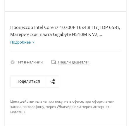
Процессор Intel Core i7 10700F 16x4.8 ГГц TDP 65Вт,
Материнская плата Gigabyte H510M K V2,
Видеокарта RTX 4090 24Гб, Память DDR4 64Gb,
Подробнее
Диски SSD 1000Гб, БП 850Вт
Нет в наличии
Нашли дешевле?
Поделиться
Цена действительна при покупке в офисе, при оформлении
заказа по телефону, через WhatsApp или через интернет-
магазин.