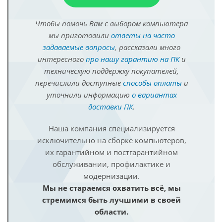
Чтобы помочь Вам с выбором компьютера
мы приготовили
ответы на часто
задаваемые вопросы
, рассказали много
интересного
про нашу гарантию на ПК
и
техническую поддержку покупателей,
перечислили доступные
способы оплаты
и
уточнили информацию
о вариантах
доставки ПК
.
Наша компания специализируется
исключительно на сборке компьютеров,
их гарантийном и постгарантийном
обслуживании, профилактике и
модернизации.
Мы не стараемся охватить всё, мы
стремимся быть лучшими в своей
области.