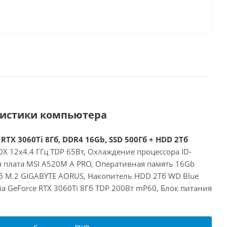
ристики компьютера
RTX 3060Ti 8Гб, DDR4 16Gb, SSD 500Гб + HDD 2Тб
X 12x4.4 ГГц TDP 65Вт, Охлаждение процессора ID-
я плата MSI A520M A PRO, Оперативная память 16Gb
б M.2 GIGABYTE AORUS, Накопитель HDD 2Тб WD Blue
a GeForce RTX 3060Ti 8Гб TDP 200Вт mP60, Блок питания