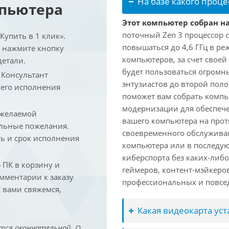
На базе какого проце
мпьютера
Этот компьютер собран на
поточный Zen 3 процессор с
упить в 1 клик».
повышаться до 4,6 ГГц в ре
и нажмите кнопку
компьютеров, за счет свое
детали.
будет пользоваться огромн
. Консультант
энтузиастов до второй пол
 его исполнения
поможет вам собрать компь
модернизации для обеспеч
 желаемой
вашего компьютера на прот
льные пожелания.
своевременного обслуживан
ть и срок исполнения
компьютера или в последую
киберспорта без каких-либ
ПК в корзину и
геймеров, контент-мэйкеро
омментарии к заказу
профессиональных и повсе
 вами свяжемся,
Какая видеокарта ус
тся окончательной. О