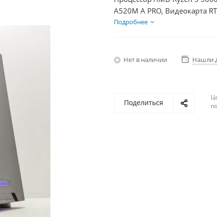
A520M A PRO, Видеокарта RT
+ HDD 2Тб, БП 600Вт
Подробнее
Нет в наличии
Нашли 
Ц
Поделиться
по