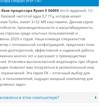
ссора собран этот ПК?
 базе процессора Ryzen 5 5600X
это 6–ядерный, 12–
 базовой частотой ядра 3,7 ГГц, которая может
жиме Turbo, имеет 3+32 Мб кэш-памяти. Данная серия
й гибкости, производительности и масштабируемости,
ым спросом среди опытных пользователей и
овины 2020-х годов. Наша команда специалистов
ютер с оптимальной конфигурацией, предложит план
ения долгосрочной, эффективной и надежной работы
яжении многих лет и расскажет о преимуществах
ия. Установка высококлассной видеокарты при сборке
щем позволит вам погрузиться в увлекательный мир
о ограничений. Эта серия ПК – отличный выбор для
в, и пользователей, ищущих мощный компьютер для
дневных задач.
тановлена в этом компьютере?