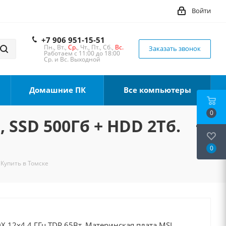
Войти
+7 906 951-15-51
Пн., Вт.,
Ср.
, Чт., Пт., Сб.,
Вс.
Заказать звонок
Работаем с 11:00 до 18:00
Ср. и Вс. Выходной
Домашние ПК
Все компьютеры
0
, SSD 500Гб + HDD 2Тб.
0
 Купить в Томске
X 12x4.4 ГГц TDP 65Вт, Материнская плата MSI