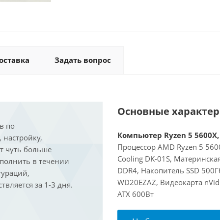
оставка
Задать вопрос
Основные характе
в по
Компьютер Ryzen 5 5600X, 
, настройку,
Процессор AMD Ryzen 5 5600
ит чуть больше
Cooling DK-01S, Материнска
ыполнить в течении
DDR4, Накопитель SSD 500Г
гураций,
WD20EZAZ, Видеокарта nVidi
вляется за 1-3 дня.
ATX 600Вт