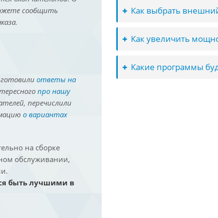
Как выбрать внешний
можете сообщить
каза.
Как увеличить мощно
Какие программы буд
иготовили
ответы на
нтересного
про нашу
ателей, перечислили
рмацию
о вариантах
ельно на сборке
йном обслуживании,
и.
ся быть лучшими в