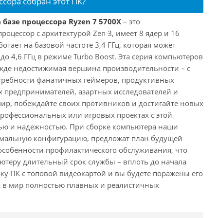
ссора собран этот ПК?
 базе процессора Ryzen 7 5700X
– это
цессор с архитектурой Zen 3, имеет 8 ядер и 16
отает на базовой частоте 3,4 ГГц, которая может
о 4,6 ГГц в режиме Turbo Boost. Эта серия компьютеров
жде недостижимая вершина производительности – с
требности фанатичных геймеров, продуктивных
 предпринимателей, азартных исследователей и
мир, побеждайте своих противников и достигайте новых
 профессиональных или игровых проектах с этой
ю и надежностью. При сборке компьютера наши
имальную конфигурацию, предложат план будущей
особенности профилактического обслуживания, что
ютеру длительный срок службы – вплоть до начала
рку ПК с топовой видеокартой и вы будете поражены его
с в мир полностью плавных и реалистичных