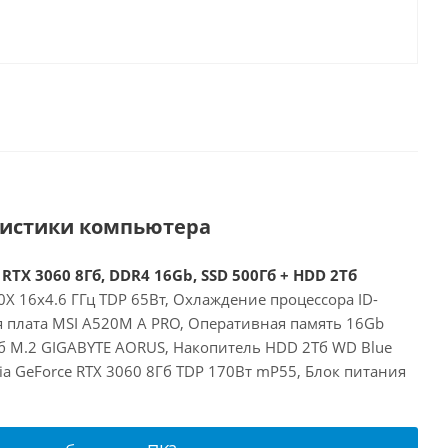
ристики компьютера
RTX 3060 8Гб, DDR4 16Gb, SSD 500Гб + HDD 2Тб
X 16x4.6 ГГц TDP 65Вт, Охлаждение процессора ID-
я плата MSI A520M A PRO, Оперативная память 16Gb
б M.2 GIGABYTE AORUS, Накопитель HDD 2Тб WD Blue
a GeForce RTX 3060 8Гб TDP 170Вт mP55, Блок питания