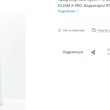
A520M A PRO, Видеокарта RT
HDD 2Тб, БП 600Вт
Подробнее
Нет в наличии
Нашли 
Ц
Поделиться
по