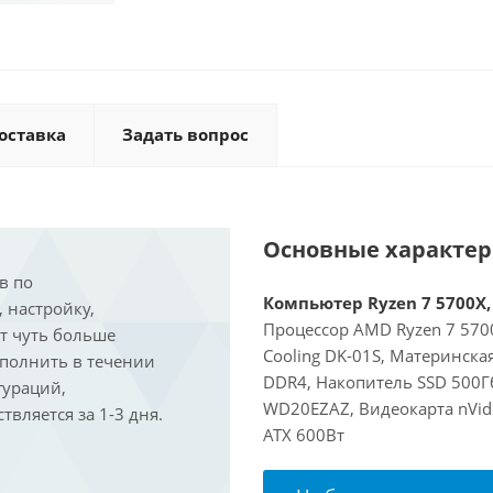
оставка
Задать вопрос
Основные характе
в по
Компьютер Ryzen 7 5700X, 
, настройку,
Процессор AMD Ryzen 7 5700
ит чуть больше
Cooling DK-01S, Материнска
ыполнить в течении
DDR4, Накопитель SSD 500Г
гураций,
WD20EZAZ, Видеокарта nVidi
вляется за 1-3 дня.
ATX 600Вт