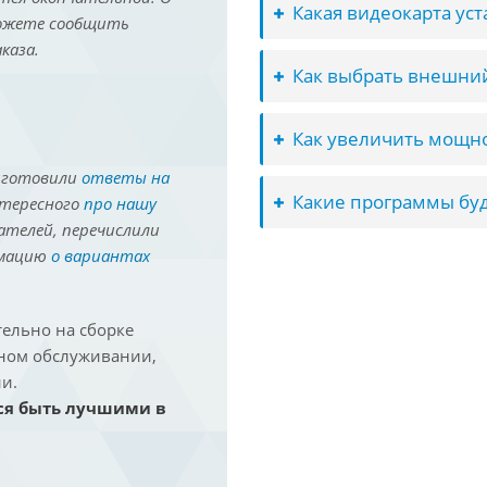
Какая видеокарта ус
можете сообщить
каза.
Как выбрать внешний
Как увеличить мощно
иготовили
ответы на
Какие программы буд
нтересного
про нашу
ателей, перечислили
рмацию
о вариантах
ельно на сборке
йном обслуживании,
и.
ся быть лучшими в