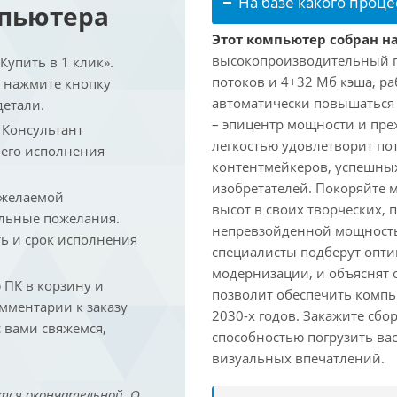
На базе какого проце
мпьютера
Этот компьютер собран на
высокопроизводительный про
упить в 1 клик».
потоков и 4+32 Мб кэша, раб
и нажмите кнопку
автоматически повышаться д
детали.
– эпицентр мощности и пре
. Консультант
легкостью удовлетворит по
 его исполнения
контентмейкеров, успешных
изобретателей. Покоряйте 
 желаемой
высот в своих творческих,
льные пожелания.
непревзойденной мощность
ть и срок исполнения
специалисты подберут опт
модернизации, и объяснят 
ПК в корзину и
позволит обеспечить компь
омментарии к заказу
2030-х годов. Закажите сбо
 вами свяжемся,
способностью погрузить ва
визуальных впечатлений.
тся окончательной. О