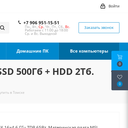
Войти
+7 906 951-15-51
Пн., Вт.,
Ср.
, Чт., Пт., Сб.,
Вс.
Заказать звонок
Работаем с 11:00 до 18:00
Ср. и Вс. Выходной
Домашние ПК
Все компьютеры
0
SSD 500Гб + HDD 2Тб.
0
упить в Томске
X 16x4.6 ГГц TDP 65Вт, Материнская плата MSI