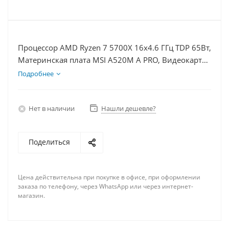
Процессор AMD Ryzen 7 5700X 16x4.6 ГГц TDP 65Вт,
Материнская плата MSI A520M A PRO, Видеокарта
RTX 3060Ti 8Гб, Память DDR4 8Gb, Диски
Подробнее
SSD 500Гб, БП 600Вт
Нет в наличии
Нашли дешевле?
Поделиться
Цена действительна при покупке в офисе, при оформлении
заказа по телефону, через WhatsApp или через интернет-
магазин.