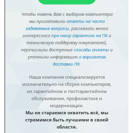
Чтобы помочь Вам с выбором компьютера
мы приготовили
ответы на часто
задаваемые вопросы
, рассказали много
интересного
про нашу гарантию на ПК
и
техническую поддержку покупателей,
перечислили доступные
способы оплаты
и
уточнили информацию
о вариантах
доставки ПК
.
Наша компания специализируется
исключительно на сборке компьютеров,
их гарантийном и постгарантийном
обслуживании, профилактике и
модернизации.
Мы не стараемся охватить всё, мы
стремимся быть лучшими в своей
области.