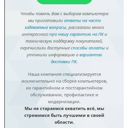
Чтобы помочь Вам с выбором компьютера
мы приготовили
ответы на часто
задаваемые вопросы
, рассказали много
интересного
про нашу гарантию на ПК
и
техническую поддержку покупателей,
перечислили доступные
способы оплаты
и
уточнили информацию
о вариантах
доставки ПК
.
Наша компания специализируется
исключительно на сборке компьютеров,
их гарантийном и постгарантийном
обслуживании, профилактике и
модернизации.
Мы не стараемся охватить всё, мы
стремимся быть лучшими в своей
области.