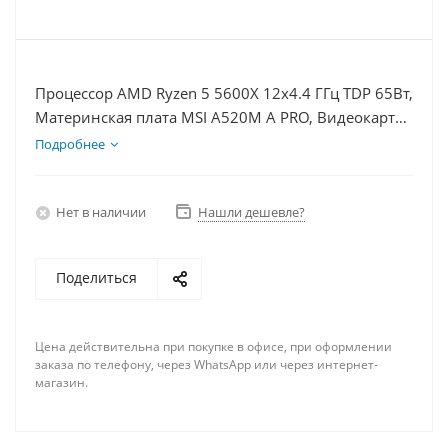
Процессор AMD Ryzen 5 5600X 12x4.4 ГГц TDP 65Вт,
Материнская плата MSI A520M A PRO, Видеокарта
RTX 3060 8Гб, Память DDR4 8Gb, Диски
Подробнее
SSD 500Гб, БП 600Вт
Нет в наличии
Нашли дешевле?
Поделиться
Цена действительна при покупке в офисе, при оформлении
заказа по телефону, через WhatsApp или через интернет-
магазин.